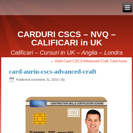
CARDURI CSCS – NVQ –
CALIFICARI in UK
Calificari – Cursuri in UK – Anglia – Londra
←
Gold Card CSCS Advanced Craft. Card Auriu
card-auriu-cscs-advanced-craft
Published
octombrie 31, 2016
|
By