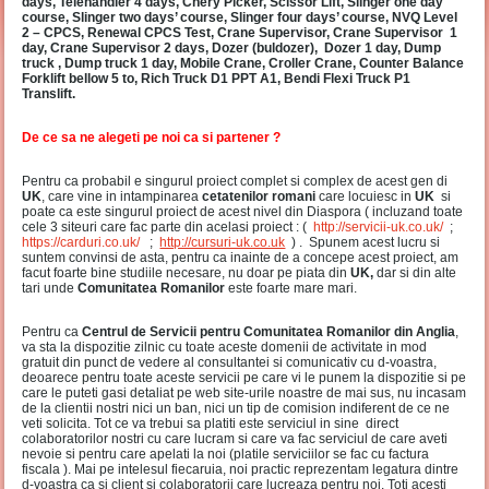
days, Telehandler 4 days, Chery Picker, Scissor Lift, Slinger one day
course, Slinger two days’ course, Slinger four days’ course, NVQ Level
2 – CPCS, Renewal CPCS Test, Crane Supervisor, Crane Supervisor 1
day, Crane Supervisor 2 days, Dozer (buldozer), Dozer 1 day, Dump
truck , Dump truck 1 day, Mobile Crane, Croller Crane, Counter Balance
Forklift bellow 5 to, Rich Truck D1 PPT A1, Bendi Flexi Truck P1
Translift.
De ce sa ne alegeti pe noi ca si partener ?
Pentru ca probabil e singurul proiect complet si complex de acest gen di
UK
, care vine in intampinarea
cetatenilor romani
care locuiesc in
UK
si
poate ca este singurul proiect de acest nivel din Diaspora ( incluzand toate
cele 3 siteuri care fac parte din acelasi proiect : (
http://servicii-uk.co.uk/
;
https://carduri.co.uk/
;
http://cursuri-uk.co.uk
) . Spunem acest lucru si
suntem convinsi de asta, pentru ca inainte de a concepe acest proiect, am
facut foarte bine studiile necesare, nu doar pe piata din
UK,
dar si din alte
tari unde
Comunitatea Romanilor
este foarte mare mari.
Pentru ca
Centrul de Servicii pentru Comunitatea Romanilor din Anglia
,
va sta la dispozitie zilnic cu toate aceste domenii de activitate in mod
gratuit din punct de vedere al consultantei si comunicativ cu d-voastra,
deoarece pentru toate aceste servicii pe care vi le punem la dispozitie si pe
care le puteti gasi detaliat pe web site-urile noastre de mai sus, nu incasam
de la clientii nostri nici un ban, nici un tip de comision indiferent de ce ne
veti solicita. Tot ce va trebui sa platiti este serviciul in sine direct
colaboratorilor nostri cu care lucram si care va fac serviciul de care aveti
nevoie si pentru care apelati la noi (platile serviciilor se fac cu factura
fiscala ). Mai pe intelesul fiecaruia, noi practic reprezentam legatura dintre
d-voastra ca si client si colaboratorii care lucreaza pentru noi. Toti acesti