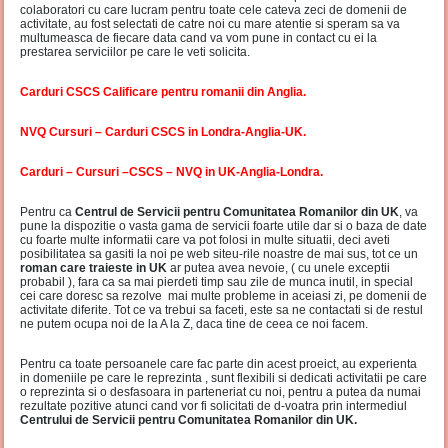
colaboratori cu care lucram pentru toate cele cateva zeci de domenii de
activitate, au fost selectati de catre noi cu mare atentie si speram sa va
multumeasca de fiecare data cand va vom pune in contact cu ei la
prestarea serviciilor pe care le veti solicita.
Carduri CSCS Calificare pentru romanii din Anglia.
NVQ Cursuri – Carduri CSCS in Londra-Anglia-UK.
Carduri – Cursuri –CSCS – NVQ in UK-Anglia-Londra.
Pentru ca
Centrul de Servicii pentru Comunitatea Romanilor din UK
, va
pune la dispozitie o vasta gama de servicii foarte utile dar si o baza de date
cu foarte multe informatii care va pot folosi in multe situatii, deci aveti
posibilitatea sa gasiti la noi pe web siteu-rile noastre de mai sus, tot ce un
roman care traieste in UK
ar putea avea nevoie, ( cu unele exceptii
probabil ), fara ca sa mai pierdeti timp sau zile de munca inutil, in special
cei care doresc sa rezolve mai multe probleme in aceiasi zi, pe domenii de
activitate diferite. Tot ce va trebui sa faceti, este sa ne contactati si de restul
ne putem ocupa noi de la A la Z, daca tine de ceea ce noi facem.
Pentru ca toate persoanele care fac parte din acest proeict, au experienta
in domeniile pe care le reprezinta , sunt flexibili si dedicati activitatii pe care
o reprezinta si o desfasoara in parteneriat cu noi, pentru a putea da numai
rezultate pozitive atunci cand vor fi solicitati de d-voatra prin intermediul
Centrului de Servicii pentru Comunitatea Romanilor din UK.