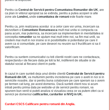
punem la dispozitie.
Pentru ca
Centrul de Servicii pentru Comunitatea Romanilor din UK
, are
ca plan in viitorul apropiat sa se extinda, pentru a putea acoperi si alte
zone ale
Londrei,
unde
comunitatea de romani
este foarte mare.
Pentru ca, prin realizarea acestui si a celor care vor urma, incercam sa
dezvoltam o
Comunitate Romaneasca
mult mai unita si compacta ca
pana acum, mai puternica, sa incercam sa implementam in mentalitatea si
conceptia
romanilor
sa ne ajutam mai mult intre noi, sa fim mai uniti, sa
credem mai mult in noi insine si in posibilitatile si potentialul pe care il
avem ca si comunitate, pe care deseori nu reusim sa il fructificam si sa il
valorificam.
Pentru ca suntem comunicativi cu toti clientii nostri care ne contacteaza,
respectandu-i de fiecare data pe toti la fel, indiferent de situatie si de
statutul social al fiecarui client in parte.
In cazul in care sunteti deja unul dintre clientii
Centrului de Servicii pentru
Romanii din UK
, va multumim pentru increderea pe care o aveti in noi si in
serviciile noastre, dar si pentru buna colaborare pe care speram sa o avem
pe termen cat lung, pe acest domeniu. Dacă sunteti client nou si acum
intrati pentru prima data pe website-ul de servicii pentru romani, va
spunem bun venit si puteti analiza si vizualiza ceea ce va putem oferi ca si
servicii pe domeniul
calificarilor, cardurilor si NVQ in UK.
Carduri CSCS Calificare pentru romanii din Anglia.