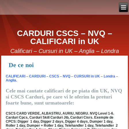
CARDURI CSCS – NVQ –
CALIFICARI in UK
Calificari – Cursuri in UK – Anglia – Londra
De ce noi
CALIFICARI – CARDURI – CSCS – NVQ – CURSURI in UK – Londra –
Anglia.
Cele mai cautate calificari de pe piata din UK, NVQ
si CSCS Carduri, pe care vi le oferim la preturi
foarte bune, sunt urmatoarele:
CSCS CARD VERDE, ALBASTRU, AURIU, NEGRU. NVQ Level 1-6.
Carduri Cpcs, Carduri Skill Carduri Jib, Carduri Cisrs. Exemple de
CPCS: Digger 1 day, Digger 2 days, Digger 4 days, Dumper 1 day,
Roller 1 day, Dumper + Roller 1 day, Telehandler 1 day, Telehandler 2