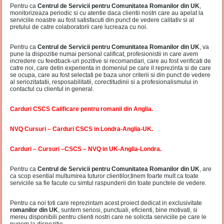
Pentru ca
Centrul de Servicii pentru Comunitatea Romanilor din UK
,
monitorizeaza periodic si cu atentie daca clientii nostri care au apelat la
serviciile noastre au fost satisfacuti din punct de vedere calitativ si al
pretului de catre colaboratorii care lucreaza cu noi.
Pentru ca
Centrul de Servicii pentru Comunitatea Romanilor din UK
, va
pune la dispozitie numai personal calificat, profesionistii in care avem
incredere cu feedback-uri pozitive si recomandari, care au fost verificati de
catre noi, care detin experienta in domeniul pe care il reprezinta si de care
se ocupa, care au fost selectati pe baza unor criterii si din punct de vedere
al seriozitatatii, resposabilitatii, corectitudinii si a profesionalismului in
contactul cu clientul in general.
Carduri CSCS Calificare pentru romanii din Anglia.
NVQ Cursuri – Carduri CSCS in Londra-Anglia-UK.
Carduri – Cursuri –CSCS – NVQ in UK-Anglia-Londra.
Pentru ca
Centrul de Servicii pentru Comunitatea Romanilor din UK
, are
ca scop esential multumirea tuturor clientilor,tinem foarte mult ca toate
serviciile sa fie facute cu simtul raspunderii din toate punctele de vedere.
Pentru ca noi toti care reprezintam acest proiect dedicat in exclusivitate
romanilor din UK
, suntem seriosi, punctuali, eficienti, bine motivati, si
mereu disponibili pentru clienti nostri care ne solicita serviciile pe care le