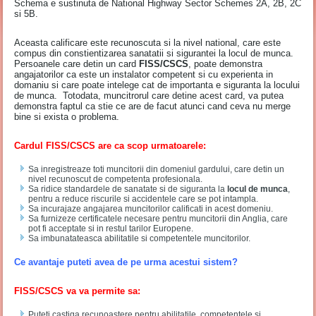
Schema e sustinuta de National Highway Sector Schemes 2A, 2B, 2C
si 5B.
Aceasta calificare este recunoscuta si la nivel national, care este
compus din constientizarea sanatatii si sigurantei la locul de munca.
Persoanele care detin un card
FISS/CSCS
, poate demonstra
angajatorilor ca este un instalator competent si cu experienta in
domaniu si care poate intelege cat de importanta e siguranta la locului
de munca. Totodata, muncitrorul care detine acest card, va putea
demonstra faptul ca stie ce are de facut atunci cand ceva nu merge
bine si exista o problema.
Cardul FISS/CSCS are ca scop urmatoarele:
Sa inregistreaze toti muncitorii din domeniul gardului, care detin un
nivel recunoscut de competenta profesionala.
Sa ridice standardele de sanatate si de siguranta la
locul de munca
,
pentru a reduce riscurile si accidentele care se pot intampla.
Sa incurajaze angajarea muncitorilor calificati in acest domeniu.
Sa furnizeze certificatele necesare pentru muncitorii din Anglia, care
pot fi acceptate si in restul tarilor Europene.
Sa imbunatateasca abilitatile si competentele muncitorilor.
Ce avantaje puteti avea de pe urma acestui sistem?
FISS/CSCS va va permite sa:
Puteti castiga recunoastere pentru abilitatile, competentele si