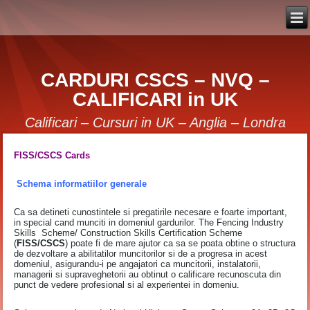
CARDURI CSCS – NVQ –
CALIFICARI in UK
Calificari – Cursuri in UK – Anglia – Londra
FISS/CSCS Cards
Schema informatiilor generale
Ca sa detineti cunostintele si pregatirile necesare e foarte important,
in special cand munciti in domeniul gardurilor. The Fencing Industry
Skills Scheme/ Construction Skills Certification Scheme
(
FISS/CSCS
) poate fi de mare ajutor ca sa se poata obtine o structura
de dezvoltare a abilitatilor muncitorilor si de a progresa in acest
domeniul, asigurandu-i pe angajatori ca muncitorii, instalatorii,
managerii si supraveghetorii au obtinut o calificare recunoscuta din
punct de vedere profesional si al experientei in domeniu.