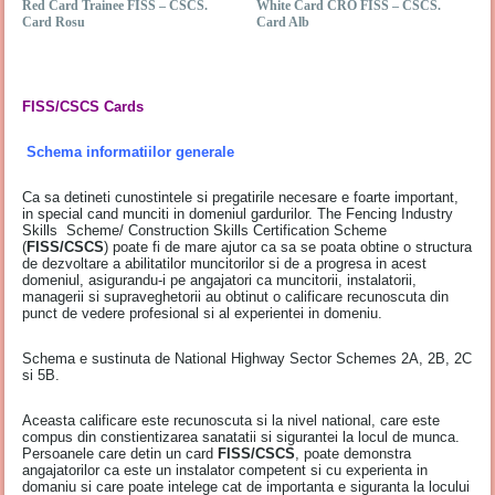
Red Card Trainee FISS – CSCS.
White Card CRO FISS – CSCS.
Card Rosu
Card Alb
FISS/CSCS Cards
Schema informatiilor generale
Ca sa detineti cunostintele si pregatirile necesare e foarte important,
in special cand munciti in domeniul gardurilor. The Fencing Industry
Skills Scheme/ Construction Skills Certification Scheme
(
FISS/CSCS
) poate fi de mare ajutor ca sa se poata obtine o structura
de dezvoltare a abilitatilor muncitorilor si de a progresa in acest
domeniul, asigurandu-i pe angajatori ca muncitorii, instalatorii,
managerii si supraveghetorii au obtinut o calificare recunoscuta din
punct de vedere profesional si al experientei in domeniu.
Schema e sustinuta de National Highway Sector Schemes 2A, 2B, 2C
si 5B.
Aceasta calificare este recunoscuta si la nivel national, care este
compus din constientizarea sanatatii si sigurantei la locul de munca.
Persoanele care detin un card
FISS/CSCS
, poate demonstra
angajatorilor ca este un instalator competent si cu experienta in
domaniu si care poate intelege cat de importanta e siguranta la locului