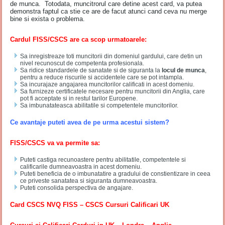
de munca. Totodata, muncitrorul care detine acest card, va putea
demonstra faptul ca stie ce are de facut atunci cand ceva nu merge
bine si exista o problema.
Cardul FISS/CSCS are ca scop urmatoarele:
Sa inregistreaze toti muncitorii din domeniul gardului, care detin un
nivel recunoscut de competenta profesionala.
Sa ridice standardele de sanatate si de siguranta la
locul de munca
,
pentru a reduce riscurile si accidentele care se pot intampla.
Sa incurajaze angajarea muncitorilor calificati in acest domeniu.
Sa furnizeze certificatele necesare pentru muncitorii din Anglia, care
pot fi acceptate si in restul tarilor Europene.
Sa imbunatateasca abilitatile si competentele muncitorilor.
Ce avantaje puteti avea de pe urma acestui sistem?
FISS/CSCS va va permite sa:
Puteti castiga recunoastere pentru abilitatile, competentele si
calificarile dumneavoastra in acest domeniu.
Puteti beneficia de o imbunatatire a gradului de constientizare in ceea
ce priveste sanatatea si siguranta dumneavoastra.
Puteti consolida perspectiva de angajare.
Card CSCS NVQ FISS – CSCS Cursuri Calificari UK