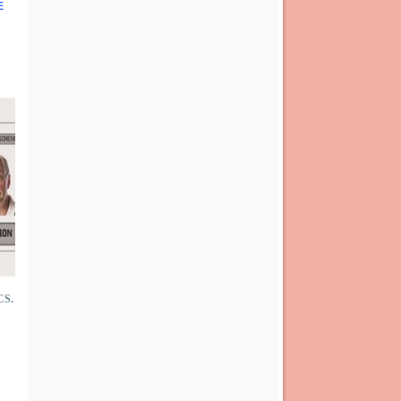
E
CS.