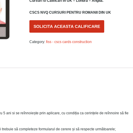
Cursuri si Calificari in UK – Londra – Anglia.
CSCS NVQ CURSURI PENTRU ROMANII DIN UK
SOLICITA ACEASTA CALIFICARE
Category:
fiss - cscs cards construction
u 5 ani si se reînnoiește prin aplicare, cu condiția ca cerințele de reînnoire să fie
ții trebuie să completeze formularul de cerere și să respecte următoarele;