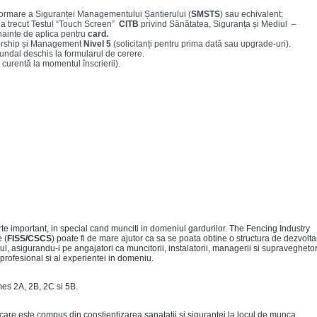
ormare a Siguranței Managementului Șantierului (
SMSTS
) sau echivalent;
 a trecut Testul “Touch Screen”
CITB
privind Sănătatea, Siguranța și Mediul –
înainte de aplica pentru
card.
rship și Management
Nivel 5
(solicitanți pentru prima dată sau upgrade-uri).
undal deschis la formularul de cerere.
 curentă la momentul înscrierii).
arte important, in special cand munciti in domeniul gardurilor. The Fencing Industry
 (
FISS/CSCS
) poate fi de mare ajutor ca sa se poata obtine o structura de dezvolta
ul, asigurandu-i pe angajatori ca muncitorii, instalatorii, managerii si supraveghetor
profesional si al experientei in domeniu.
es 2A, 2B, 2C si 5B.
 care este compus din constientizarea sanatatii si sigurantei la locul de munca.