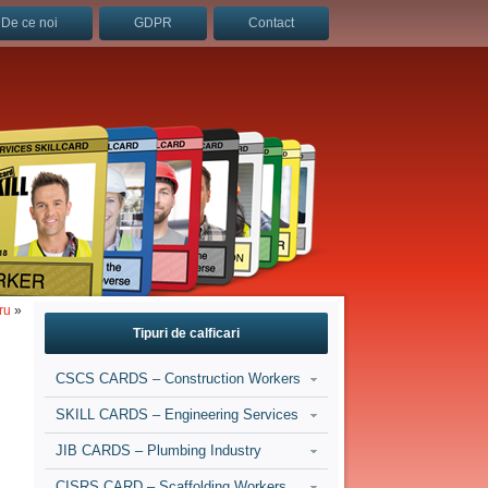
De ce noi
GDPR
Contact
ru
»
Tipuri de calficari
CSCS CARDS – Construction Workers
SKILL CARDS – Engineering Services
JIB CARDS – Plumbing Industry
CISRS CARD – Scaffolding Workers