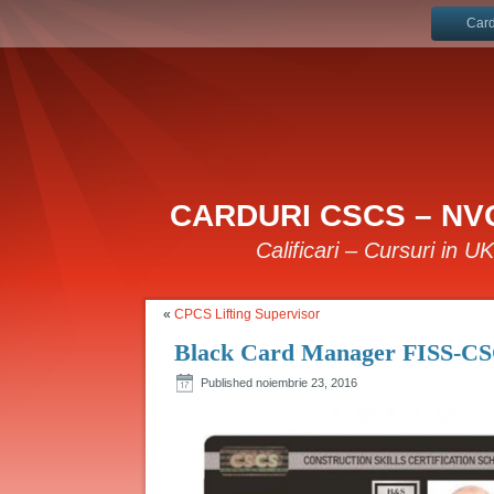
Card
CARDURI CSCS – NVQ
Calificari – Cursuri in U
«
CPCS Lifting Supervisor
Black Card Manager FISS-CS
Published
noiembrie 23, 2016