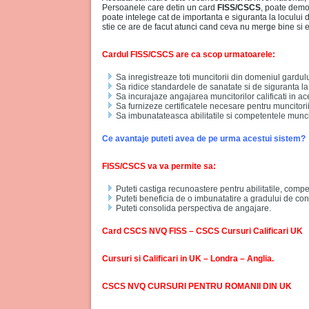
Persoanele care detin un card
FISS/CSCS
, poate demo
poate intelege cat de importanta e siguranta la locului
stie ce are de facut atunci cand ceva nu merge bine si 
Cardul FISS/CSCS are ca scop urmatoarele:
Sa inregistreaze toti muncitorii din domeniul gardul
Sa ridice standardele de sanatate si de siguranta la
Sa incurajaze angajarea muncitorilor calificati in a
Sa furnizeze certificatele necesare pentru muncitorii 
Sa imbunatateasca abilitatile si competentele muncit
Ce avantaje puteti avea de pe urma acestui sistem?
FISS/CSCS va va permite sa:
Puteti castiga recunoastere pentru abilitatile, comp
Puteti beneficia de o imbunatatire a gradului de co
Puteti consolida perspectiva de angajare.
Card CSCS NVQ FISS – CSCS Cursuri Calificari UK
Cursuri si Calificari in UK – Londra – Anglia.
CSCS NVQ CURSURI PENTRU ROMANII DIN UK