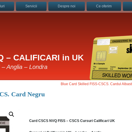
uri
Servicii
Despre noi
Ce oferim
 – CALIFICARI in UK
K – Anglia – Londra
Blue Card Skilled FISS-CSCS. Cardul Albast
CS. Card Negru
Card CSCS NVQ FISS – CSCS Cursuri Calificari UK