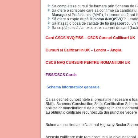
Sa completeze cursul de formare prin Schema de F
Sa ofere o scrisoare care să confirme că candidatul
Manager
și Profesionist (MAP), în termen de 2 ani 
Să ofere o copie după
Diploma /NVQ/SVQ
în Leade
Sa atașați o poză de calitate de tip
pașaport
cu un f
Sa se plătească / anexeze taxa cererii de card (taxă
Card CSCS NVQ FISS – CSCS Cursuri Calificari UK
Cursuri si Calificari in UK – Londra – Anglia.
CSCS NVQ CURSURI PENTRU ROMANII DIN UK
FISS/CSCS Cards
Schema informatiilor generale
Ca sa detineti cunostintele si pregatirile necesare e fo
Skills Scheme/ Construction Skills Certification Scheme
abilitatilor muncitorilor si de a progresa in acest domeni
au obtinut o calificare recunoscuta din punct de vedere 
Schema e sustinuta de National Highway Sector Schem
Aceasta calificare este recunoscuta si la nivel national,