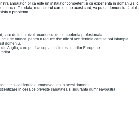
nstra angajatorilor ca este un instalator competent si cu experienta in domaniu si c
 de munca. Totodata, muncitrorul care detine acest card, va putea demonstra faptul 
exista o problema.
ui, care detin un nivel recunoscut de competenta profesionala.
 locul de munca, pentru a reduce riscurile si accidentele care se pot intampla.
cest domeniu.
din Anglia, care pot fi acceptate si in restul tarilor Europene.
orilor.
etentele si calificarile dumneavoastra in acest domeniu.
nstientizare in ceea ce priveste sanatatea si siguranta dumneavoastra.