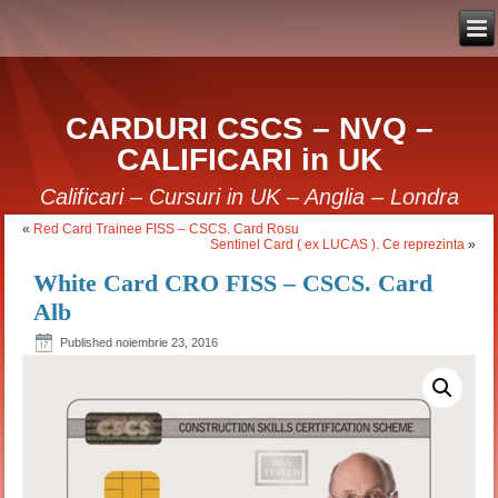
CARDURI CSCS – NVQ –
CALIFICARI in UK
Calificari – Cursuri in UK – Anglia – Londra
«
Red Card Trainee FISS – CSCS. Card Rosu
Sentinel Card ( ex LUCAS ). Ce reprezinta
»
White Card CRO FISS – CSCS. Card
Alb
Published
noiembrie 23, 2016