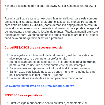
Schema e sustinuta de National Highway Sector Schemes 2A, 2B, 2C si
5B.
Aceasta calificare este recunoscuta si la nivel national, care este compus
din constientizarea sanatatii si sigurantei la locul de munca. Persoanele
care detin un card
FISS/CSCS
, poate demonstra angajatorilor ca este un
instalator competent si cu experienta in domaniu si care poate intelege cat
de importanta e siguranta la locului de munca. Totodata, muncitrorul care
detine acest card, va putea demonstra faptul ca stie ce are de facut atunci
cand ceva nu merge bine si exista o problema.
Cardul FISS/CSCS are ca scop urmatoarele:
Sa inregistreaze toti muncitorii din domeniul gardului, care detin un
nivel recunoscut de competenta profesionala.
Sa ridice standardele de sanatate si de siguranta la
locul de munca
,
pentru a reduce riscurile si accidentele care se pot intampla.
Sa incurajaze angajarea muncitorilor calificati in acest domeniu.
Sa furnizeze certificatele necesare pentru muncitorii din Anglia, care
pot fi acceptate si in restul tarilor Europene.
Sa imbunatateasca abilitatile si competentele muncitorilor.
Ce avantaje puteti avea de pe urma acestui sistem?
FISS/CSCS va va permite sa:
Puteti castiga recunoastere pentru abilitatile, competentele si