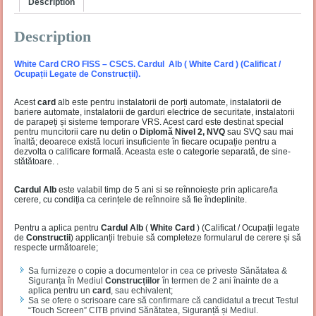
Description
Description
White Card CRO FISS – CSCS. Cardul Alb ( White Card ) (Calificat /
Ocupații Legate de Construcții).
Acest
card
alb este pentru instalatorii de porți automate, instalatorii de
bariere automate, instalatorii de garduri electrice de securitate, instalatorii
de parapeți și sisteme temporare VRS. Acest card este destinat special
pentru muncitorii care nu detin o
Diplomă Nivel 2, NVQ
sau SVQ sau mai
înaltă; deoarece există locuri insuficiente în fiecare ocupație pentru a
dezvolta o calificare formală. Aceasta este o categorie separată, de sine-
stătătoare. .
Cardul Alb
este valabil timp de 5 ani si se reînnoiește prin aplicare/la
cerere, cu condiția ca cerințele de reînnoire să fie îndeplinite.
Pentru a aplica pentru
Cardul Alb
(
White Card
) (Calificat / Ocupații legate
de
Constructii
) applicanții trebuie să completeze formularul de cerere și să
respecte următoarele;
Sa furnizeze o copie a documentelor in cea ce priveste Sănătatea &
Siguranța în Mediul
Construcțiilor
în termen de 2 ani înainte de a
aplica pentru un
card
, sau echivalent;
Sa se ofere o scrisoare care să confirmare că candidatul a trecut Testul
“Touch Screen” CITB privind Sănătatea, Siguranță și Mediul.