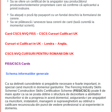
Sa se ofere un certificat de la angajator sau producătorul
produselor/sistemelor proprietare care să confirme că aplicantul a
primit instruire.
Sa atașați o poză tip pașaport cu un fundal deschis la formularul de
cerere.
Sa se plătească / anexeze taxa cererii de card (taxă curentă la
momentul scrierii).
Card CSCS NVQ FISS – CSCS Cursuri Calificari UK
Cursuri si Calificari in UK – Londra – Anglia.
CSCS NVQ CURSURI PENTRU ROMANII DIN UK
FISS/CSCS Cards
Schema informatiilor generale
Ca sa detineti cunostintele si pregatirile necesare e foarte important, in
special cand munciti in domeniul gardurilor. The Fencing Industry Skills
Scheme/ Construction Skills Certification Scheme (
FISS/CSCS
) poate fi de
mare ajutor ca sa se poata obtine o structura de dezvoltare a abilitatilor
muncitorilor si de a progresa in acest domeniul, asigurandu-i pe angajatori
ca muncitorii, instalatorii, managerii si supraveghetorii au obtinut o
calificare recunoscuta din punct de vedere profesional si al experientei in
domeniu.