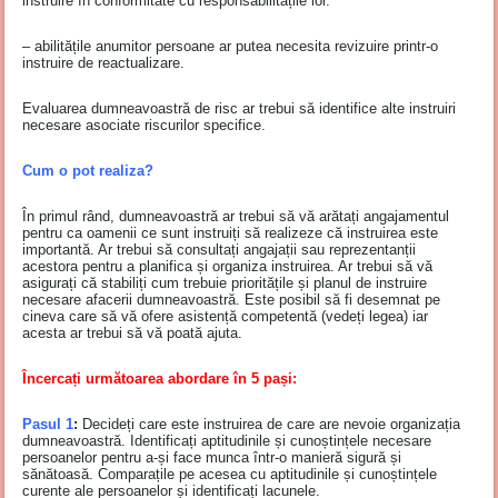
instruire în conformitate cu responsabilitățile lor.
– abilitățile anumitor persoane ar putea necesita revizuire printr-o
instruire de reactualizare.
Evaluarea dumneavoastră de risc ar trebui să identifice alte instruiri
necesare asociate riscurilor specifice.
Cum o pot realiza?
În primul rând, dumneavoastră ar trebui să vă arătați angajamentul
pentru ca oamenii ce sunt instruiți să realizeze că instruirea este
importantă. Ar trebui să consultați angajații sau reprezentanții
acestora pentru a planifica și organiza instruirea. Ar trebui să vă
asigurați că stabiliți cum trebuie prioritățile și planul de instruire
necesare afacerii dumneavoastră. Este posibil să fi desemnat pe
cineva care să vă ofere asistență competentă (vedeți legea) iar
acesta ar trebui să vă poată ajuta.
Încercați următoarea abordare în 5 pași
:
Pasul 1
:
Decideți care este instruirea de care are nevoie organizația
dumneavoastră. Identificați aptitudinile și cunoștințele necesare
persoanelor pentru a-și face munca într-o manieră sigură și
sănătoasă. Comparațile pe acesea cu aptitudinile și cunoștințele
curente ale persoanelor și identificați lacunele.