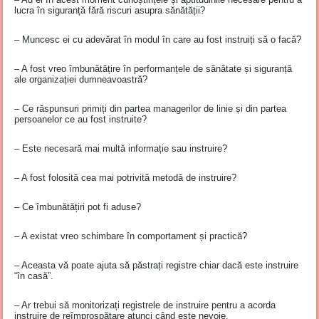
lucra în siguranță fără riscuri asupra sănătății?
– Muncesc ei cu adevărat în modul în care au fost instruiți să o facă?
– A fost vreo îmbunătățire în performanțele de sănătate și siguranță
ale organizației dumneavoastră?
– Ce răspunsuri primiți din partea managerilor de linie și din partea
persoanelor ce au fost instruite?
– Este necesară mai multă informație sau instruire?
– A fost folosită cea mai potrivită metodă de instruire?
– Ce îmbunătățiri pot fi aduse?
– A existat vreo schimbare în comportament și practică?
– Aceasta vă poate ajuta să păstrați registre chiar dacă este instruire
“în casă”.
– Ar trebui să monitorizați registrele de instruire pentru a acorda
instruire de reîmprospătare atunci când este nevoie.