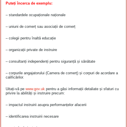
Puteți încerca de exemplu:
– standardele ocupaționale naționale
– uniuni de comerț sau asociații de comerț
– colegii pentru înaltă educație
– organizații private de instruire
– consultanți independenți pentru siguranță și sănătate
– corpurile angajatorului (Camera de comerț) și corpuri de acordare a
calificărilor.
Uitați-vă pe
www.gov.uk
pentru a găsi informații detaliate și sfaturi cu
privire la abilități și instruire precum:
– impactul instruirii asupra performanțelor afacerii
– identificarea instruirii necesare