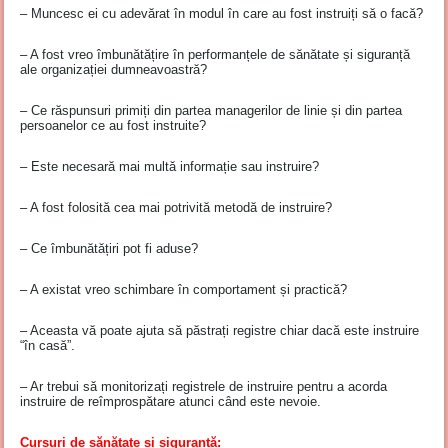
– Muncesc ei cu adevărat în modul în care au fost instruiți să o facă?
– A fost vreo îmbunătățire în performanțele de sănătate și siguranță
ale organizației dumneavoastră?
– Ce răspunsuri primiți din partea managerilor de linie și din partea
persoanelor ce au fost instruite?
– Este necesară mai multă informație sau instruire?
– A fost folosită cea mai potrivită metodă de instruire?
– Ce îmbunătățiri pot fi aduse?
– A existat vreo schimbare în comportament și practică?
– Aceasta vă poate ajuta să păstrați registre chiar dacă este instruire
“în casă”.
– Ar trebui să monitorizați registrele de instruire pentru a acorda
instruire de reîmprospătare atunci când este nevoie.
Cursuri de sănătate și siguranță: