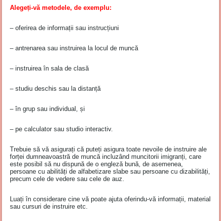
Alegeți-vă metodele, de exemplu:
– oferirea de informații sau instrucțiuni
– antrenarea sau instruirea la locul de muncă
– instruirea în sala de clasă
– studiu deschis sau la distanță
– în grup sau individual, și
– pe calculator sau studio interactiv.
Trebuie să vă asigurați că puteți asigura toate nevoile de instruire ale
forței dumneavoastră de muncă incluzând muncitorii imigranți, care
este posibil să nu dispună de o engleză bună, de asemenea,
persoane cu abilități de alfabetizare slabe sau persoane cu dizabilități,
precum cele de vedere sau cele de auz.
Luați în considerare cine vă poate ajuta oferindu-vă informații, material
sau cursuri de instruire etc.