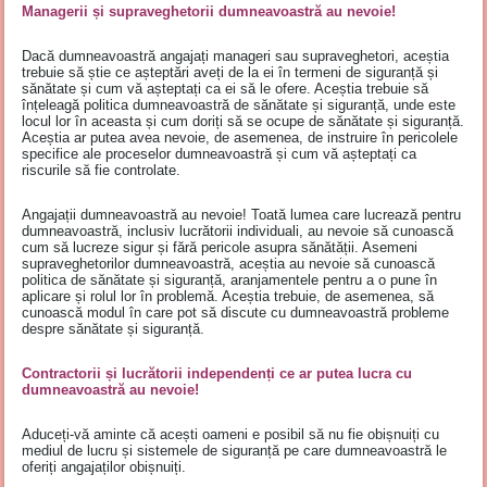
Managerii și supraveghetorii dumneavoastră au nevoie!
Dacă dumneavoastră angajați manageri sau supraveghetori, aceștia
trebuie să știe ce așteptări aveți de la ei în termeni de siguranță și
sănătate și cum vă așteptați ca ei să le ofere. Aceștia trebuie să
înțeleagă politica dumneavoastră de sănătate și siguranță, unde este
locul lor în aceasta și cum doriți să se ocupe de sănătate și siguranță.
Aceștia ar putea avea nevoie, de asemenea, de instruire în pericolele
specifice ale proceselor dumneavoastră și cum vă așteptați ca
riscurile să fie controlate.
Angajații dumneavoastră au nevoie! Toată lumea care lucrează pentru
dumneavoastră, inclusiv lucrătorii individuali, au nevoie să cunoască
cum să lucreze sigur și fără pericole asupra sănătății. Asemeni
supraveghetorilor dumneavoastră, aceștia au nevoie să cunoască
politica de sănătate și siguranță, aranjamentele pentru a o pune în
aplicare și rolul lor în problemă. Aceștia trebuie, de asemenea, să
cunoască modul în care pot să discute cu dumneavoastră probleme
despre sănătate și siguranță.
Contractorii și lucrătorii independenți ce ar putea lucra cu
dumneavoastră au nevoie!
Aduceți-vă aminte că acești oameni e posibil să nu fie obișnuiți cu
mediul de lucru și sistemele de siguranță pe care dumneavoastră le
oferiți angajaților obișnuiți.