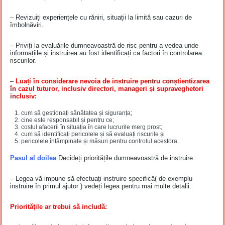
– Revizuiți experiențele cu răniri, situații la limită sau cazuri de
îmbolnăviri.
– Priviți la evaluările dumneavoastră de risc pentru a vedea unde
informațiile și instruirea au fost identificați ca factori în controlarea
riscurilor.
–
Luați în considerare nevoia de instruire pentru conștientizarea
în cazul tuturor, inclusiv directori, manageri și supraveghetori
inclusiv:
cum să gestionați sănătatea și siguranța;
cine este responsabil și pentru ce;
costul afacerii în situația în care lucrurile merg prost;
cum să identificați pericolele și să evaluați riscurile și
pericolele întâmpinate și măsuri pentru controlul acestora.
Pasul al doilea
Decideți prioritățile dumneavoastră de instruire.
– Legea vă impune să efectuați instruire specifică( de exemplu
instruire în primul ajutor ) vedeți legea pentru mai multe detalii.
Prioritățile ar trebui să includă
: