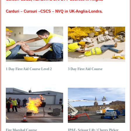
Carduri – Cursuri –CSCS – NVQ in UK-Anglia-Londra
.
1 Day First Aid Course Level 2
3 Day First Aid Course
Fire Marshal Course
IPAF- Scissor Lift / Cherry Picker