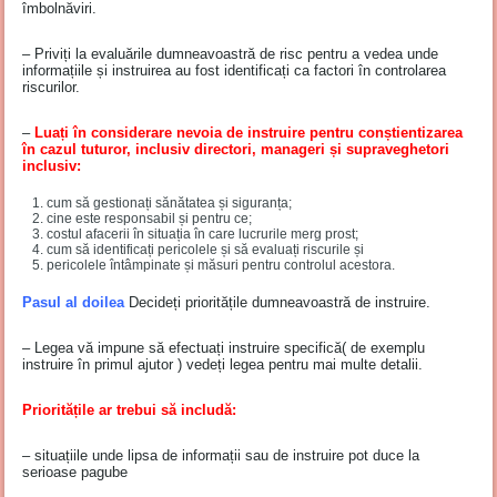
îmbolnăviri.
– Priviți la evaluările dumneavoastră de risc pentru a vedea unde
informațiile și instruirea au fost identificați ca factori în controlarea
riscurilor.
–
Luați în considerare nevoia de instruire pentru conștientizarea
în cazul tuturor, inclusiv directori, manageri și supraveghetori
inclusiv:
cum să gestionați sănătatea și siguranța;
cine este responsabil și pentru ce;
costul afacerii în situația în care lucrurile merg prost;
cum să identificați pericolele și să evaluați riscurile și
pericolele întâmpinate și măsuri pentru controlul acestora.
Pasul al doilea
Decideți prioritățile dumneavoastră de instruire.
– Legea vă impune să efectuați instruire specifică( de exemplu
instruire în primul ajutor ) vedeți legea pentru mai multe detalii.
Prioritățile ar trebui să includă
:
– situațiile unde lipsa de informații sau de instruire pot duce la
serioase pagube