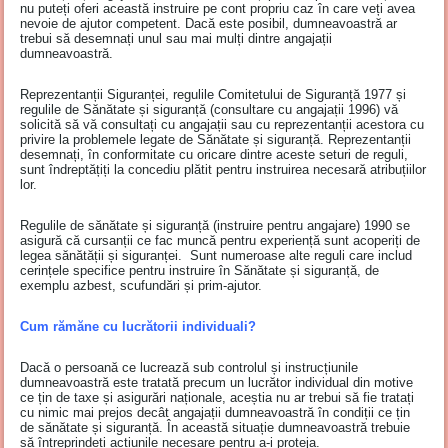
nu puteți oferi această instruire pe cont propriu caz în care veți avea
nevoie de ajutor competent. Dacă este posibil, dumneavoastră ar
trebui să desemnați unul sau mai mulți dintre angajații
dumneavoastră.
Reprezentanții Siguranței, regulile Comitetului de Siguranță 1977 și
regulile de Sănătate și siguranță (consultare cu angajații 1996) vă
solicită să vă consultați cu angajații sau cu reprezentanții acestora cu
privire la problemele legate de Sănătate și siguranță. Reprezentanții
desemnați, în conformitate cu oricare dintre aceste seturi de reguli,
sunt îndreptățiți la concediu plătit pentru instruirea necesară atribuțiilor
lor.
Regulile de sănătate și siguranță (instruire pentru angajare) 1990 se
asigură că cursanții ce fac muncă pentru experiență sunt acoperiți de
legea sănătății și siguranței. Sunt numeroase alte reguli care includ
cerințele specifice pentru instruire în Sănătate și siguranță, de
exemplu azbest, scufundări și prim-ajutor.
Cum rămăne cu lucrătorii individuali?
Dacă o persoană ce lucrează sub controlul și instrucțiunile
dumneavoastră este tratată precum un lucrător individual din motive
ce țin de taxe și asigurări naționale, aceștia nu ar trebui să fie tratați
cu nimic mai prejos decât angajații dumneavoastră în condiții ce țin
de sănătate și siguranță. În această situație dumneavoastră trebuie
să întreprindeți acțiunile necesare pentru a-i proteja.