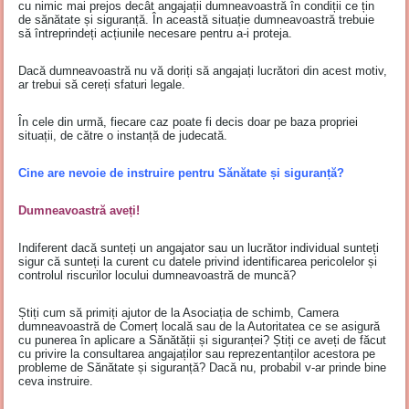
cu nimic mai prejos decât angajații dumneavoastră în condiții ce țin
de sănătate și siguranță. În această situație dumneavoastră trebuie
să întreprindeți acțiunile necesare pentru a-i proteja.
Dacă dumneavoastră nu vă doriți să angajați lucrători din acest motiv,
ar trebui să cereți sfaturi legale.
În cele din urmă, fiecare caz poate fi decis doar pe baza propriei
situații, de către o instanță de judecată.
Cine are nevoie de instruire pentru Sănătate și siguranță?
Dumneavoastră aveți!
Indiferent dacă sunteți un angajator sau un lucrător individual sunteți
sigur că sunteți la curent cu datele privind identificarea pericolelor și
controlul riscurilor locului dumneavoastră de muncă?
Știți cum să primiți ajutor de la Asociația de schimb, Camera
dumneavoastră de Comerț locală sau de la Autoritatea ce se asigură
cu punerea în aplicare a Sănătății și siguranței? Știți ce aveți de făcut
cu privire la consultarea angajaților sau reprezentanților acestora pe
probleme de Sănătate și siguranță? Dacă nu, probabil v-ar prinde bine
ceva instruire.