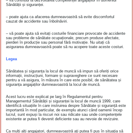
– va contribui la dezvoltarea competenței angajaților în domeniul
Sănătății și siguranței.
– poate ajuta ca afacerea dumneavoastră să evite discomfortul
cauzat de accidente sau înbolnăviri.
– vă poate ajuta să evitați costurile financiare provocate de accidente
sau probleme de sănătate ocupaționale, precum produse afectate,
pierderi în producție sau personal fără motivație. Nu uitați că
asigurarea dumneavoastră poate să nu acopere toate aceste costuri.
Legea
Sănătatea și siguranța la locul de muncă vă impun să oferiți orice
informații, instrucțiuni, formare și supraveghere ce sunt necesare
pentru a vă asigura, în măsura în care este posibil, de sănătatea și
siguranța angajaților dumneavoastră la locul de muncă.
Acest lucru este explicat pe larg în Regulamentul pentru
Managementul Sănătății și siguranței la locul de muncă 1999, care
identifică situațiile în care instruirea despre Sănătate și siguranță este
importantă în mod particular, de exemplu atunci când oamenii încep
lucrul, sunt expuși la riscuri noi sau ridicate sau unde competențele
existente ar putea fi devenit deficiente sau au nevoie de revizuire.
Ca mulți alți angajatori, dumneavoastră ați putea fi pus în situația să