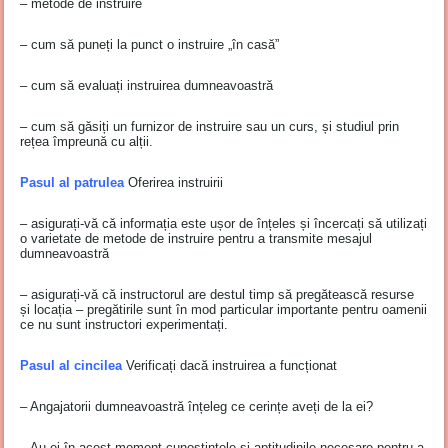
– metode de instruire
– cum să puneți la punct o instruire „în casă”
– cum să evaluați instruirea dumneavoastră
– cum să găsiți un furnizor de instruire sau un curs, și studiul prin
rețea împreună cu alții.
Pasul al patrulea
Oferirea instruirii
– asigurați-vă că informația este ușor de înțeles și încercați să utilizați
o varietate de metode de instruire pentru a transmite mesajul
dumneavoastră
– asigurați-vă că instructorul are destul timp să pregătească resurse
și locația – pregătirile sunt în mod particular importante pentru oamenii
ce nu sunt instructori experimentați.
Pasul al cincilea
Verificați dacă instruirea a funcționat
– Angajatorii dumneavoastră înțeleg ce cerințe aveți de la ei?
– Au ei în acest moment cunoștințele și aptitudinile necesare pentru a