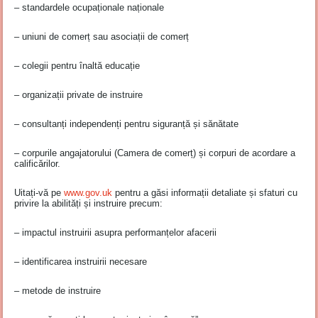
– standardele ocupaționale naționale
– uniuni de comerț sau asociații de comerț
– colegii pentru înaltă educație
– organizații private de instruire
– consultanți independenți pentru siguranță și sănătate
– corpurile angajatorului (Camera de comerț) și corpuri de acordare a
calificărilor.
Uitați-vă pe
www.gov.uk
pentru a găsi informații detaliate și sfaturi cu
privire la abilități și instruire precum:
– impactul instruirii asupra performanțelor afacerii
– identificarea instruirii necesare
– metode de instruire