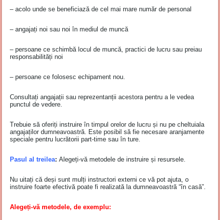
– acolo unde se beneficiază de cel mai mare număr de personal
– angajați noi sau noi în mediul de muncă
– persoane ce schimbă locul de muncă, practici de lucru sau preiau
responsabilități noi
– persoane ce folosesc echipament nou.
Consultați angajații sau reprezentanții acestora pentru a le vedea
punctul de vedere.
Trebuie să oferiți instruire în timpul orelor de lucru și nu pe cheltuiala
angajaților dumneavoastră. Este posibil să fie necesare aranjamente
speciale pentru lucrătorii part-time sau în ture.
Pasul al treilea
:
Alegeți-vă metodele de instruire și resursele.
Nu uitați că deși sunt mulți instructori externi ce vă pot ajuta, o
instruire foarte efectivă poate fi realizată la dumneavoastră “în casă”.
Alegeți-vă metodele, de exemplu: