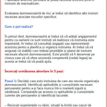
instruire de reactualizare.
Evaluarea dumneavoastră de risc ar trebui să identifice alte instruiri
necesare asociate riscurilor specifice.
Cum o pot realiza?
În primul rând, dumneavoastră ar trebui să vă arătați angajamentul
pentru ca oamenii ce sunt instruiți să realizeze că instruirea este
importantă. Ar trebui să consultați angajații sau reprezentanții
acestora pentru a planifica și organiza instruirea. Ar trebui să vă
asigurați că stabiliți cum trebuie prioritățile și planul de instruire
necesare afacerii dumneavoastră. Este posibil să fi desemnat pe
cineva care să vă ofere asistență competentă (vedeți legea) iar
acesta ar trebui să vă poată ajuta.
Încercați următoarea abordare în 5 pași
:
Pasul 1
:
Decideți care este instruirea de care are nevoie organizația
dumneavoastră. Identificați aptitudinile și cunoștințele necesare
persoanelor pentru a-și face munca într-o manieră sigură și
sănătoasă. Comparațile pe acesea cu aptitudinile și cunoștințele
curente ale persoanelor și identificați lacunele.
– Revizuiți experiențele cu răniri, situații la limită sau cazuri de