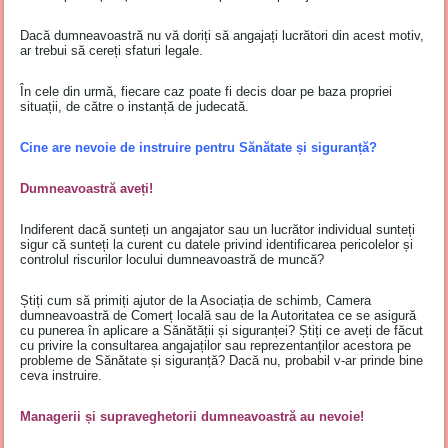
Dacă dumneavoastră nu vă doriți să angajați lucrători din acest motiv,
ar trebui să cereți sfaturi legale.
În cele din urmă, fiecare caz poate fi decis doar pe baza propriei
situații, de către o instanță de judecată.
Cine are nevoie de instruire pentru Sănătate și siguranță?
Dumneavoastră aveți!
Indiferent dacă sunteți un angajator sau un lucrător individual sunteți
sigur că sunteți la curent cu datele privind identificarea pericolelor și
controlul riscurilor locului dumneavoastră de muncă?
Știți cum să primiți ajutor de la Asociația de schimb, Camera
dumneavoastră de Comerț locală sau de la Autoritatea ce se asigură
cu punerea în aplicare a Sănătății și siguranței? Știți ce aveți de făcut
cu privire la consultarea angajaților sau reprezentanților acestora pe
probleme de Sănătate și siguranță? Dacă nu, probabil v-ar prinde bine
ceva instruire.
Managerii și supraveghetorii dumneavoastră au nevoie!