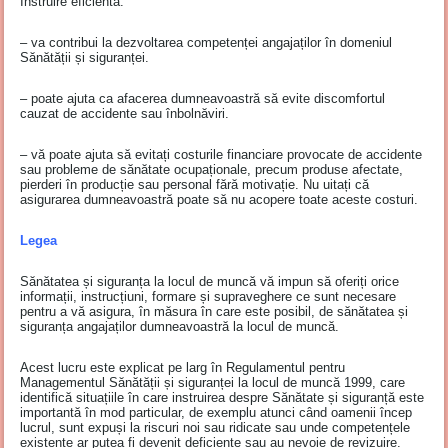
Instruire eficientă:
– va contribui la dezvoltarea competenței angajaților în domeniul
Sănătății și siguranței.
– poate ajuta ca afacerea dumneavoastră să evite discomfortul
cauzat de accidente sau înbolnăviri.
– vă poate ajuta să evitați costurile financiare provocate de accidente
sau probleme de sănătate ocupaționale, precum produse afectate,
pierderi în producție sau personal fără motivație. Nu uitați că
asigurarea dumneavoastră poate să nu acopere toate aceste costuri.
Legea
Sănătatea și siguranța la locul de muncă vă impun să oferiți orice
informații, instrucțiuni, formare și supraveghere ce sunt necesare
pentru a vă asigura, în măsura în care este posibil, de sănătatea și
siguranța angajaților dumneavoastră la locul de muncă.
Acest lucru este explicat pe larg în Regulamentul pentru
Managementul Sănătății și siguranței la locul de muncă 1999, care
identifică situațiile în care instruirea despre Sănătate și siguranță este
importantă în mod particular, de exemplu atunci când oamenii încep
lucrul, sunt expuși la riscuri noi sau ridicate sau unde competențele
existente ar putea fi devenit deficiente sau au nevoie de revizuire.