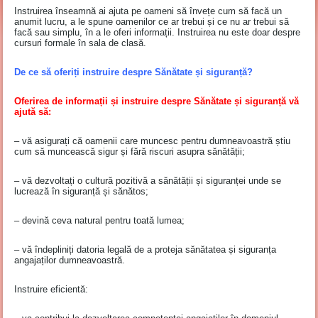
Instruirea înseamnă ai ajuta pe oameni să învețe cum să facă un
anumit lucru, a le spune oamenilor ce ar trebui și ce nu ar trebui să
facă sau simplu, în a le oferi informații. Instruirea nu este doar despre
cursuri formale în sala de clasă.
De ce să oferiți instruire despre Sănătate și siguranță?
Oferirea de informații și instruire despre Sănătate și siguranță vă
ajută să:
– vă asigurați că oamenii care muncesc pentru dumneavoastră știu
cum să muncească sigur și fără riscuri asupra sănătății;
– vă dezvoltați o cultură pozitivă a sănătății și siguranței unde se
lucrează în siguranță și sănătos;
– devină ceva natural pentru toată lumea;
– vă îndepliniți datoria legală de a proteja sănătatea și siguranța
angajaților dumneavoastră.
Instruire eficientă: