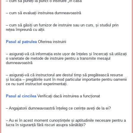
– cum să puneți la punct o instruire „în casă”
– cum să evaluați instruirea dumneavoastră
– cum să găsiți un furnizor de instruire sau un curs, și studiul prin
rețea împreună cu alții.
Pasul al patrulea
Oferirea instruirii
– asigurați-vă că informația este ușor de înțeles și încercați să utilizați
o varietate de metode de instruire pentru a transmite mesajul
dumneavoastră
– asigurați-vă că instructorul are destul timp să pregătească resurse
și locația – pregătirile sunt în mod particular importante pentru oamenii
ce nu sunt instructori experimentați.
Pasul al cincilea
Verificați dacă instruirea a funcționat
– Angajatorii dumneavoastră înțeleg ce cerințe aveți de la ei?
– Au ei în acest moment cunoștințele și aptitudinile necesare pentru a
lucra în siguranță fără riscuri asupra sănătății?