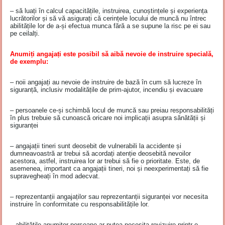
– să luați în calcul capacitățile, instruirea, cunoștințele și experiența
lucrătorilor și să vă asigurați că cerințele locului de muncă nu întrec
abilitățile lor de a-și efectua munca fără a se supune la risc pe ei sau
pe ceilalți.
Anumiți angajați este posibil să aibă nevoie de instruire specială,
de exemplu:
– noii angajați au nevoie de instruire de bază în cum să lucreze în
siguranță, inclusiv modalitățile de prim-ajutor, incendiu și evacuare
– persoanele ce-și schimbă locul de muncă sau preiau responsabilități
în plus trebuie să cunoască oricare noi implicații asupra sănătății și
siguranței
– angajații tineri sunt deosebit de vulnerabili la accidente și
dumneavoastră ar trebui să acordați atenție deosebită nevoilor
acestora, astfel, instruirea lor ar trebui să fie o prioritate. Este, de
asemenea, important ca angajații tineri, noi și neexperimentați să fie
supravegheați în mod adecvat.
– reprezentanții angajaților sau reprezentanții siguranței vor necesita
instruire în conformitate cu responsabilitățile lor.
– abilitățile anumitor persoane ar putea necesita revizuire printr-o