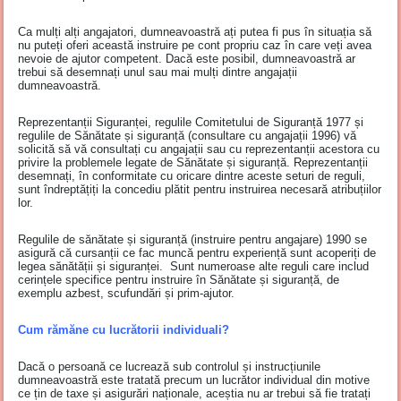
Ca mulți alți angajatori, dumneavoastră ați putea fi pus în situația să
nu puteți oferi această instruire pe cont propriu caz în care veți avea
nevoie de ajutor competent. Dacă este posibil, dumneavoastră ar
trebui să desemnați unul sau mai mulți dintre angajații
dumneavoastră.
Reprezentanții Siguranței, regulile Comitetului de Siguranță 1977 și
regulile de Sănătate și siguranță (consultare cu angajații 1996) vă
solicită să vă consultați cu angajații sau cu reprezentanții acestora cu
privire la problemele legate de Sănătate și siguranță. Reprezentanții
desemnați, în conformitate cu oricare dintre aceste seturi de reguli,
sunt îndreptățiți la concediu plătit pentru instruirea necesară atribuțiilor
lor.
Regulile de sănătate și siguranță (instruire pentru angajare) 1990 se
asigură că cursanții ce fac muncă pentru experiență sunt acoperiți de
legea sănătății și siguranței. Sunt numeroase alte reguli care includ
cerințele specifice pentru instruire în Sănătate și siguranță, de
exemplu azbest, scufundări și prim-ajutor.
Cum rămăne cu lucrătorii individuali?
Dacă o persoană ce lucrează sub controlul și instrucțiunile
dumneavoastră este tratată precum un lucrător individual din motive
ce țin de taxe și asigurări naționale, aceștia nu ar trebui să fie tratați