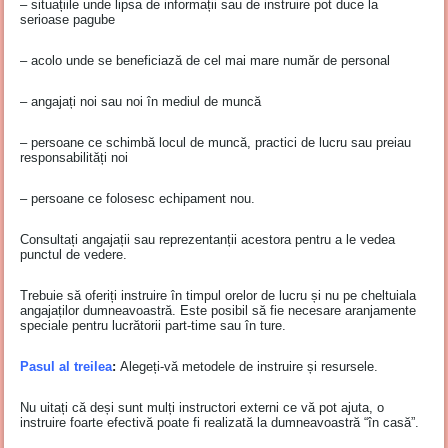
– situațiile unde lipsa de informații sau de instruire pot duce la
serioase pagube
– acolo unde se beneficiază de cel mai mare număr de personal
– angajați noi sau noi în mediul de muncă
– persoane ce schimbă locul de muncă, practici de lucru sau preiau
responsabilități noi
– persoane ce folosesc echipament nou.
Consultați angajații sau reprezentanții acestora pentru a le vedea
punctul de vedere.
Trebuie să oferiți instruire în timpul orelor de lucru și nu pe cheltuiala
angajaților dumneavoastră. Este posibil să fie necesare aranjamente
speciale pentru lucrătorii part-time sau în ture.
Pasul al treilea
:
Alegeți-vă metodele de instruire și resursele.
Nu uitați că deși sunt mulți instructori externi ce vă pot ajuta, o
instruire foarte efectivă poate fi realizată la dumneavoastră “în casă”.