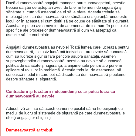
Dacă dumneavoastră angajați manageri sau supraveghetori, aceștia
trebuie să știe ce așteptări aveți de la ei în termeni de siguranță și
sănătate și cum vă așteptați ca ei să le ofere. Aceștia trebuie să
înțeleagă politica dumneavoastră de sănătate și siguranță, unde este
locul lor în aceasta și cum doriți să se ocupe de sănătate și siguranță.
Aceștia ar putea avea nevoie, de asemenea, de instruire în pericolele
specifice ale proceselor dumneavoastră și cum vă așteptați ca
riscurile să fie controlate.
Angajații dumneavoastră au nevoie! Toată lumea care lucrează pentru
dumneavoastră, inclusiv lucrătorii individuali, au nevoie să cunoască
cum să lucreze sigur și fără pericole asupra sănătății. Asemeni
supraveghetorilor dumneavoastră, aceștia au nevoie să cunoască
politica de sănătate și siguranță, aranjamentele pentru a o pune în
aplicare și rolul lor în problemă. Aceștia trebuie, de asemenea, să
cunoască modul în care pot să discute cu dumneavoastră probleme
despre sănătate și siguranță.
Contractorii și lucrătorii independenți ce ar putea lucra cu
dumneavoastră au nevoie!
Aduceți-vă aminte că acești oameni e posibil să nu fie obișnuiți cu
mediul de lucru și sistemele de siguranță pe care dumneavoastră le
oferiți angajaților obișnuiți.
Dumneavoastră ar trebui
: