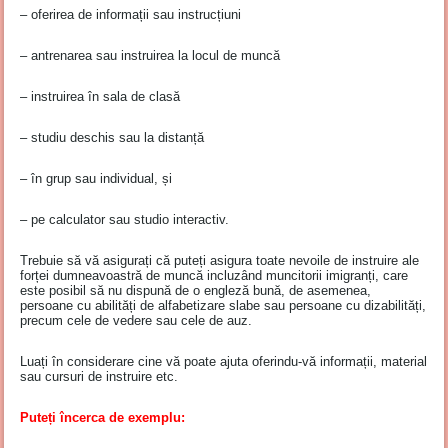
– oferirea de informații sau instrucțiuni
– antrenarea sau instruirea la locul de muncă
– instruirea în sala de clasă
– studiu deschis sau la distanță
– în grup sau individual, și
– pe calculator sau studio interactiv.
Trebuie să vă asigurați că puteți asigura toate nevoile de instruire ale
forței dumneavoastră de muncă incluzând muncitorii imigranți, care
este posibil să nu dispună de o engleză bună, de asemenea,
persoane cu abilități de alfabetizare slabe sau persoane cu dizabilități,
precum cele de vedere sau cele de auz.
Luați în considerare cine vă poate ajuta oferindu-vă informații, material
sau cursuri de instruire etc.
Puteți încerca de exemplu: