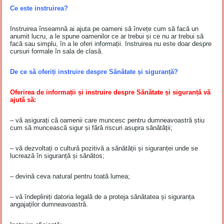
Ce este instruirea?
Instruirea înseamnă ai ajuta pe oameni să învețe cum să facă un
anumit lucru, a le spune oamenilor ce ar trebui și ce nu ar trebui să
facă sau simplu, în a le oferi informații. Instruirea nu este doar despre
cursuri formale în sala de clasă.
De ce să oferiți instruire despre Sănătate și siguranță?
Oferirea de informații și instruire despre Sănătate și siguranță vă
ajută să:
– vă asigurați că oamenii care muncesc pentru dumneavoastră știu
cum să muncească sigur și fără riscuri asupra sănătății;
– vă dezvoltați o cultură pozitivă a sănătății și siguranței unde se
lucrează în siguranță și sănătos;
– devină ceva natural pentru toată lumea;
– vă îndepliniți datoria legală de a proteja sănătatea și siguranța
angajaților dumneavoastră.