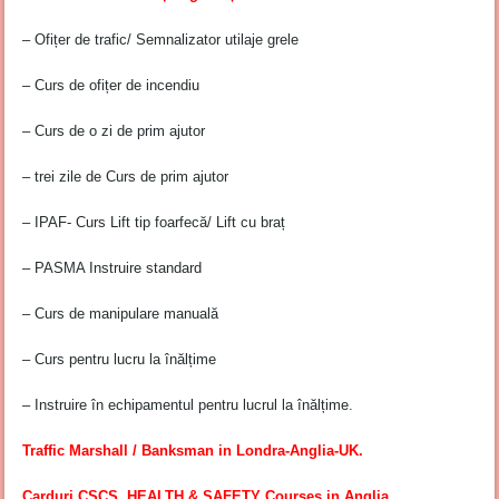
– Ofițer de trafic/ Semnalizator utilaje grele
– Curs de ofițer de incendiu
– Curs de o zi de prim ajutor
– trei zile de Curs de prim ajutor
– IPAF- Curs Lift tip foarfecă/ Lift cu braț
– PASMA Instruire standard
– Curs de manipulare manuală
– Curs pentru lucru la înălțime
– Instruire în echipamentul pentru lucrul la înălțime.
Traffic Marshall / Banksman in Londra-Anglia-UK.
Carduri CSCS, HEALTH & SAFETY Courses in Anglia.