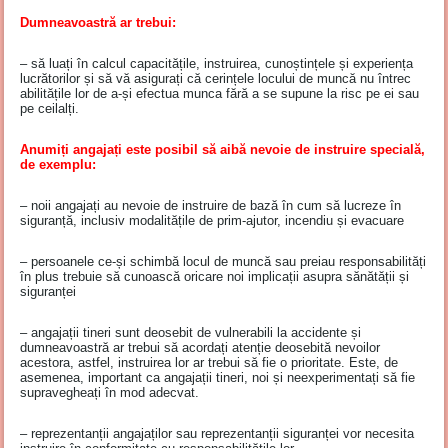
Dumneavoastră ar trebui
:
– să luați în calcul capacitățile, instruirea, cunoștințele și experiența
lucrătorilor și să vă asigurați că cerințele locului de muncă nu întrec
abilitățile lor de a-și efectua munca fără a se supune la risc pe ei sau
pe ceilalți.
Anumiți angajați este posibil să aibă nevoie de instruire specială,
de exemplu:
– noii angajați au nevoie de instruire de bază în cum să lucreze în
siguranță, inclusiv modalitățile de prim-ajutor, incendiu și evacuare
– persoanele ce-și schimbă locul de muncă sau preiau responsabilități
în plus trebuie să cunoască oricare noi implicații asupra sănătății și
siguranței
– angajații tineri sunt deosebit de vulnerabili la accidente și
dumneavoastră ar trebui să acordați atenție deosebită nevoilor
acestora, astfel, instruirea lor ar trebui să fie o prioritate. Este, de
asemenea, important ca angajații tineri, noi și neexperimentați să fie
supravegheați în mod adecvat.
– reprezentanții angajaților sau reprezentanții siguranței vor necesita