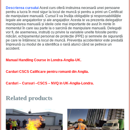
Descrierea cursului
Acest curs oferă instruirea necesară unei persoane
pentru a lucra în mod sigur la locul de muncă și pentru a primi un Certificat
de manipulare manuală. Cursul îi va învăța obligațiile și responsabilitățile
legale ale angajatorilor și ale angajaților. Acesta le va prezenta delegaților
manipularea manuală și ideile cele mai importante de avut în minte în
momentul în care iau parte la o sarcină de manipulare manuală. Delegații
vor fi, de asemenea, instruiți cu privire la variatele unelte folosite pentru
ridicări, echipamentul personal de protecție (PPE) și semnele de siguranță
pe care le întâlnesc la locul de muncă. Prevenția accidentelor este predată
împreună cu modul de a identifica o rană atunci când se petrece un
accident.
Manual Handling Course in Londra-Anglia-UK.
Carduri CSCS Calificare pentru romanii din Anglia.
Carduri – Cursuri –CSCS – NVQ in UK-Anglia-Londra
.
Related products