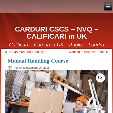
CARDURI CSCS – NVQ –
CALIFICARI in UK
Calificari – Cursuri in UK – Anglia – Londra
«
PASMA Standard Training
Working at Heights Course
»
Manual Handling Course
Published
noiembrie 20, 2016