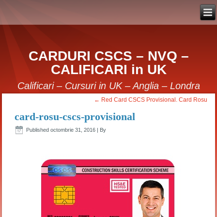
CARDURI CSCS – NVQ –
CALIFICARI in UK
Calificari – Cursuri in UK – Anglia – Londra
←
Red Card CSCS Provisional. Card Rosu
card-rosu-cscs-provisional
Published
octombrie 31, 2016
|
By