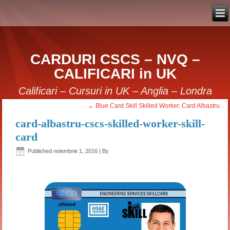
CARDURI CSCS – NVQ –
CALIFICARI in UK
Calificari – Cursuri in UK – Anglia – Londra
←
Blue Card Skill Skilled Worker. Card Albastru
card-albastru-cscs-skilled-worker-skill-
card
Published
noiembrie 1, 2016
|
By