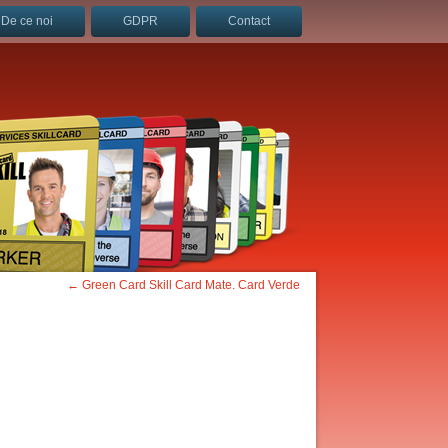
De ce noi
GDPR
Contact
←
Green Card Skill Card Mate. Card Verde