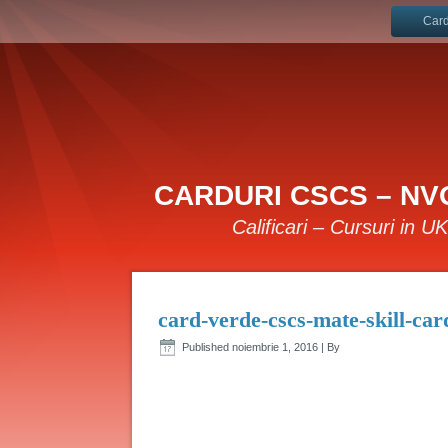
Card
CARDURI CSCS – NVQ
Calificari – Cursuri in U
card-verde-cscs-mate-skill-car
Published
noiembrie 1, 2016
|
By