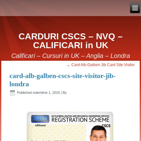
CARDURI CSCS – NVQ –
CALIFICARI in UK
Calificari – Cursuri in UK – Anglia – Londra
←
Card Alb-Galben Jib Card Site Visitor
card-alb-galben-cscs-site-visitor-jib-
londra
Published
noiembrie 1, 2016
|
By