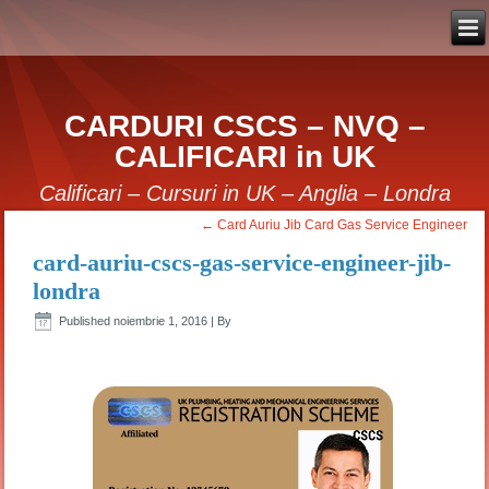
CARDURI CSCS – NVQ –
CALIFICARI in UK
Calificari – Cursuri in UK – Anglia – Londra
←
Card Auriu Jib Card Gas Service Engineer
card-auriu-cscs-gas-service-engineer-jib-
londra
Published
noiembrie 1, 2016
|
By