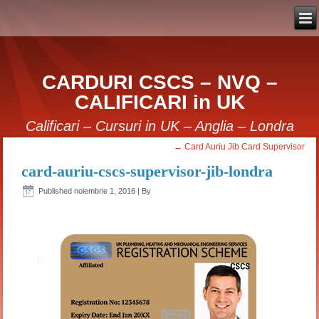
CARDURI CSCS – NVQ –
CALIFICARI in UK
Calificari – Cursuri in UK – Anglia – Londra
←
Card Auriu Jib Card Supervisor
card-auriu-cscs-supervisor-jib-londra
Published
noiembrie 1, 2016
|
By