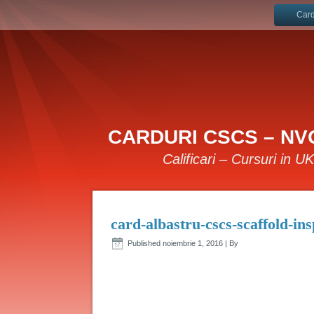
Card
CARDURI CSCS – NVQ
Calificari – Cursuri in U
card-albastru-cscs-scaffold-in
Published
noiembrie 1, 2016
|
By