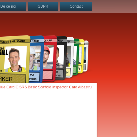
De ce noi
GDPR
Contact
lue Card CISRS Basic Scaffold Inspector. Card Albastru