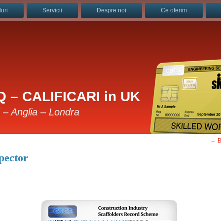
uri
Servicii
Despre noi
Ce oferim
 – CALIFICARI in UK
K – Anglia – Londra
←
B
spector