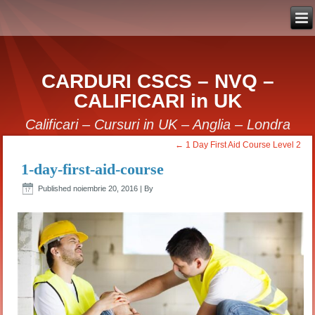
CARDURI CSCS – NVQ –
CALIFICARI in UK
Calificari – Cursuri in UK – Anglia – Londra
←
1 Day First Aid Course Level 2
1-day-first-aid-course
Published
noiembrie 20, 2016
|
By