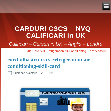
CARDURI CSCS – NVQ –
CALIFICARI in UK
Calificari – Cursuri in UK – Anglia – Londra
←
Blue Card Skill Refrigeration Air Conditioning. Card Albastru
card-albastru-cscs-refrigeration-air-
conditioning-skill-card
Published
noiembrie 1, 2016
|
By