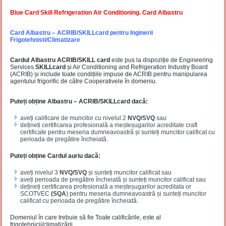
Blue Card Skill Refrigeration Air Conditioning. Card Albastru
Card Albastru – ACRIB/SKILLcard pentru Inginerii
Frigotehnisti/Climatizare
Cardul Albastru ACRIB/SKILL card
este pus la dispoziție de Engineering
Services
SKILLcard
și Air Conditioning and Refrigeration Industry Board
(ACRIB) și include toate condițiile impuse de ACRIB pentru manipularea
agentului frigorific de către Cooperativele în domeniu.
Puteți obține Albastru – ACRIB/SKILLcard dacă:
aveți calificare de muncitor cu nivelul 2
NVQ/SVQ
sau
dețineți certificarea profesională a meșteșugarilor acreditate craft
certificate pentru meseria dumneavoastră și sunteți muncitor calificat cu
perioada de pregătire încheiată.
Puteți obține Cardul auriu dacă:
aveți nivelul 3
NVQ/SVQ
și sunteți muncitor calificat sau
aveți perioada de pregătire încheiată și sunteți muncitor calificat sau
dețineți certificarea profesională a meșteșugarilor acreditata or
SCOTVEC
(SQA
) pentru meseria dumneavoastră și sunteți muncitor
calificat cu perioada de pregătire încheiată.
Domeniul în care trebuie să fie Toate calificările, este al
frigotehnicii/climatizării.