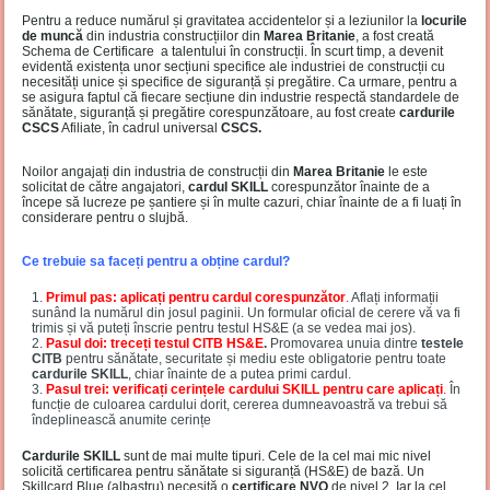
Pentru a reduce numărul și gravitatea accidentelor și a leziunilor la
locurile
de muncă
din industria construcțiilor din
Marea Britanie
, a fost creată
Schema de Certificare a talentului în construcții. În scurt timp, a devenit
evidentă existența unor secțiuni specifice ale industriei de construcții cu
necesități unice și specifice de siguranță și pregătire. Ca urmare, pentru a
se asigura faptul că fiecare secțiune din industrie respectă standardele de
sănătate, siguranță și pregătire corespunzătoare, au fost create
cardurile
CSCS
Afiliate, în cadrul universal
CSCS.
Noilor angajați din industria de construcții din
Marea Britanie
le este
solicitat de către angajatori,
cardul SKILL
corespunzător înainte de a
începe să lucreze pe șantiere și în multe cazuri, chiar înainte de a fi luați în
considerare pentru o slujbă.
Ce trebuie sa faceți pentru a obține cardul?
Primul pas: aplicați pentru cardul corespunzător
.
Aflați informații
sunând la numărul din josul paginii. Un formular oficial de cerere vă va fi
trimis și vă puteți înscrie pentru testul HS&E (a se vedea mai jos).
Pasul doi: treceți testul CITB HS&E
.
Promovarea unuia dintre
testele
CITB
pentru sănătate, securitate și mediu este obligatorie pentru toate
cardurile SKILL
, chiar înainte de a putea primi cardul.
Pasul trei: verificați cerințele cardului SKILL pentru care aplicați
.
În
funcție de culoarea cardului dorit, cererea dumneavoastră va trebui să
îndeplinească anumite cerințe
Cardurile SKILL
sunt de mai multe tipuri. Cele de la cel mai mic nivel
solicită certificarea pentru sănătate si siguranță (HS&E) de bază. Un
Skillcard Blue (albastru) necesită o
certificare NVQ
de nivel 2. Iar la cel