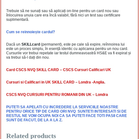
Trebuie să ne sunați sau să aplicați on-line pentru un card nou sau
înlocuirea unuia care era încă valabil, fără nici un test sau certificare
suplimentară.
Cum se reinnoiește cardul?
Dacă un
SKILLcard
(permanent), este pe cale să expire, reînnoirea lui
este un proces simplu, în esență identic cu aplicarea pentru un nou card.
Cursurile vor trebui repetate iar testul dumneavoastră HS&E va fi expirat și
va trebui să-l dați din nou.
Card CSCS NVQ SKILL CARD – CSCS Cursuri Calificari UK
Cursuri si Calificari in UK SKILL CARD – Londra -Anglia.
CSCS NVQ CURSURI PENTRU ROMANII DIN UK – Londra
PUTETI SA APELATI CU INCREDERE LA SERVICIILE NOASTRE
PENTRU ORICE TIP DE CARD ORI NVQ SUNTETI INTERESATI SI DE
RESTUL NE VOM OCUPA NOI CA SA PUTETI FACE TOTI PASII CARE
SUNT DE FACUT, DE LA A LA Z.
Related products