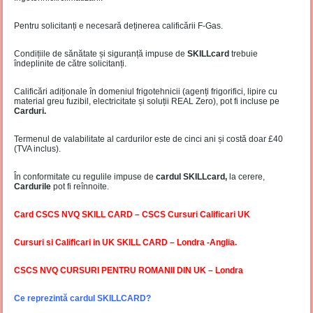
Pentru solicitanți e necesară deținerea calificării F-Gas.
Condițiile de sănătate și siguranță impuse de
SKILLcard
trebuie
îndeplinite de către solicitanți.
Calificări adiționale în domeniul frigotehnicii (agenți frigorifici, lipire cu
material greu fuzibil, electricitate și soluții REAL Zero), pot fi incluse pe
Carduri.
Termenul de valabilitate al cardurilor este de cinci ani și costă doar £40
(TVA inclus).
În conformitate cu regulile impuse de
cardul SKILLcard,
la cerere,
Cardurile
pot fi reînnoite.
Card CSCS NVQ SKILL CARD – CSCS Cursuri Calificari UK
Cursuri si Calificari in UK SKILL CARD – Londra -Anglia.
CSCS NVQ CURSURI PENTRU ROMANII DIN UK – Londra
Ce reprezintă cardul SKILLCARD?