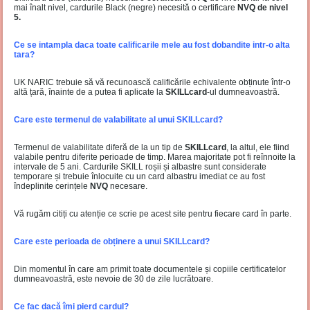
mai înalt nivel, cardurile Black (negre) necesită o certificare
NVQ de nivel
5.
Ce se intampla daca toate calificarile mele au fost dobandite intr-o alta
tara?
UK NARIC trebuie să vă recunoască calificările echivalente obținute într-o
altă țară, înainte de a putea fi aplicate la
SKILLcard
-ul dumneavoastră.
Care este termenul de valabilitate al unui SKILLcard?
Termenul de valabilitate diferă de la un tip de
SKILLcard
, la altul, ele fiind
valabile pentru diferite perioade de timp. Marea majoritate pot fi reînnoite la
intervale de 5 ani. Cardurile SKILL roșii și albastre sunt considerate
temporare și trebuie înlocuite cu un card albastru imediat ce au fost
îndeplinite cerințele
NVQ
necesare.
Vă rugăm citiți cu atenție ce scrie pe acest site pentru fiecare card în parte.
Care este perioada de obținere a unui SKILLcard?
Din momentul în care am primit toate documentele și copiile certificatelor
dumneavoastră, este nevoie de 30 de zile lucrătoare.
Ce fac dacă îmi pierd cardul?