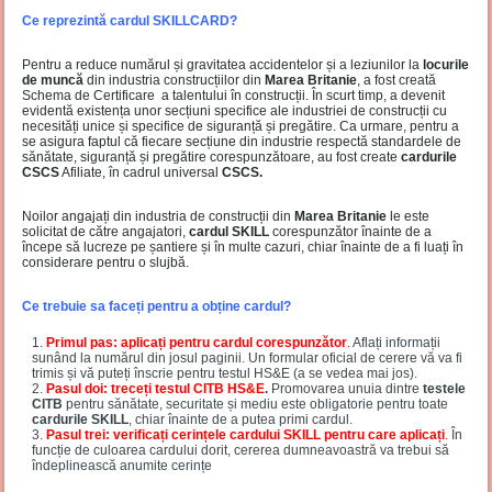
Ce reprezintă cardul SKILLCARD?
Pentru a reduce numărul și gravitatea accidentelor și a leziunilor la
locurile
de muncă
din industria construcțiilor din
Marea Britanie
, a fost creată
Schema de Certificare a talentului în construcții. În scurt timp, a devenit
evidentă existența unor secțiuni specifice ale industriei de construcții cu
necesități unice și specifice de siguranță și pregătire. Ca urmare, pentru a
se asigura faptul că fiecare secțiune din industrie respectă standardele de
sănătate, siguranță și pregătire corespunzătoare, au fost create
cardurile
CSCS
Afiliate, în cadrul universal
CSCS.
Noilor angajați din industria de construcții din
Marea Britanie
le este
solicitat de către angajatori,
cardul SKILL
corespunzător înainte de a
începe să lucreze pe șantiere și în multe cazuri, chiar înainte de a fi luați în
considerare pentru o slujbă.
Ce trebuie sa faceți pentru a obține cardul?
Primul pas: aplicați pentru cardul corespunzător
.
Aflați informații
sunând la numărul din josul paginii. Un formular oficial de cerere vă va fi
trimis și vă puteți înscrie pentru testul HS&E (a se vedea mai jos).
Pasul doi: treceți testul CITB HS&E
.
Promovarea unuia dintre
testele
CITB
pentru sănătate, securitate și mediu este obligatorie pentru toate
cardurile SKILL
, chiar înainte de a putea primi cardul.
Pasul trei: verificați cerințele cardului SKILL pentru care aplicați
.
În
funcție de culoarea cardului dorit, cererea dumneavoastră va trebui să
îndeplinească anumite cerințe