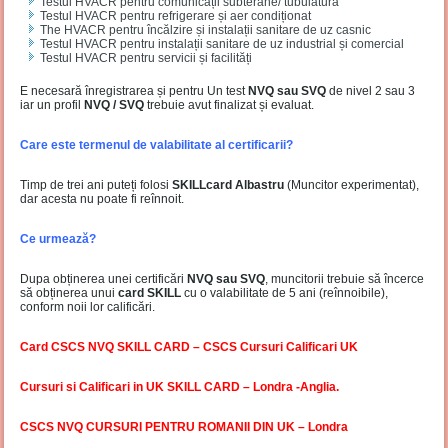
Testul HVACR pentru comunicații subterane/ tubulatură
Testul HVACR pentru refrigerare și aer condiționat
The HVACR pentru încălzire și instalații sanitare de uz casnic
Testul HVACR pentru instalații sanitare de uz industrial și comercial
Testul HVACR pentru servicii și facilități
E necesară înregistrarea și pentru Un test
NVQ sau SVQ
de nivel 2 sau 3
iar un profil
NVQ / SVQ
trebuie avut finalizat și evaluat.
Care este termenul de valabilitate al certificarii?
Timp de trei ani puteți folosi
SKILLcard Albastru
(Muncitor experimentat),
dar acesta nu poate fi reînnoit.
Ce urmează?
Dupa obținerea unei certificări
NVQ sau SVQ
, muncitorii trebuie să încerce
să obținerea unui
card SKILL
cu o valabilitate de 5 ani (reînnoibile),
conform noii lor calificări.
Card CSCS NVQ SKILL CARD – CSCS Cursuri Calificari UK
Cursuri si Calificari in UK SKILL CARD – Londra -Anglia.
CSCS NVQ CURSURI PENTRU ROMANII DIN UK – Londra