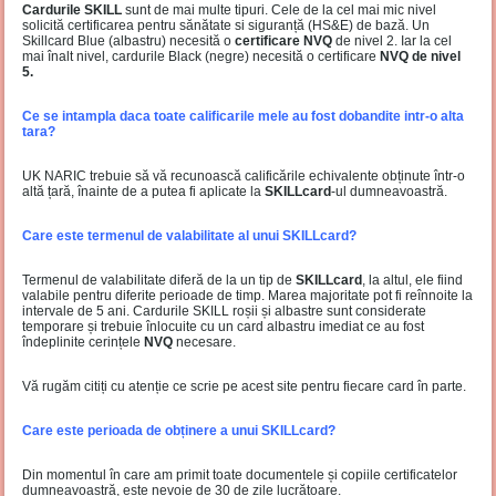
Cardurile SKILL
sunt de mai multe tipuri. Cele de la cel mai mic nivel
solicită certificarea pentru sănătate si siguranță (HS&E) de bază. Un
Skillcard Blue (albastru) necesită o
certificare NVQ
de nivel 2. Iar la cel
mai înalt nivel, cardurile Black (negre) necesită o certificare
NVQ de nivel
5.
Ce se intampla daca toate calificarile mele au fost dobandite intr-o alta
tara?
UK NARIC trebuie să vă recunoască calificările echivalente obținute într-o
altă țară, înainte de a putea fi aplicate la
SKILLcard
-ul dumneavoastră.
Care este termenul de valabilitate al unui SKILLcard?
Termenul de valabilitate diferă de la un tip de
SKILLcard
, la altul, ele fiind
valabile pentru diferite perioade de timp. Marea majoritate pot fi reînnoite la
intervale de 5 ani. Cardurile SKILL roșii și albastre sunt considerate
temporare și trebuie înlocuite cu un card albastru imediat ce au fost
îndeplinite cerințele
NVQ
necesare.
Vă rugăm citiți cu atenție ce scrie pe acest site pentru fiecare card în parte.
Care este perioada de obținere a unui SKILLcard?
Din momentul în care am primit toate documentele și copiile certificatelor
dumneavoastră, este nevoie de 30 de zile lucrătoare.