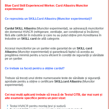
Blue Card Skill Experienced Worker. Card Albastru Muncitor
experimentat
Ce reprezinta un SKILLCard Albastru (Muncitor experimentat)?
Cardul SKILL Albastru
(Muncitor experimentat), se adresează muncitorilor
din domeniul HVACR (refrigerare, ventilație, aer condiționat și încălzire)
fără alte calificări în industrie și care nu au putut obține prin Acreditarea în
Industrie un
SKILL card
de altă categorie.
Accesul muncitorilor pe un șantier este garantat de un
SKILL card
Albastru
(Muncitor experimentat) și garantează faptul că aceștia au
pregătirea minimă pentru a lucra eficient în condiții de siguranță și sănătate
pe un șantier.
Ce trebuie sa faceți pentru a obține cardul?
Trebuie să treceți unul dintre numeroasele teste de sănătate și siguranță
aprobate pentru a obține o certificare
SKILLcard Albastru
(Muncitor
experimentat).
Cei mai mulți aplicanți trebuie să treacă de Testul CITB, dar mai sunt și
alte examene specifice pentru un post vizat:
Testul HVACR pentru montaj țevi și sudură