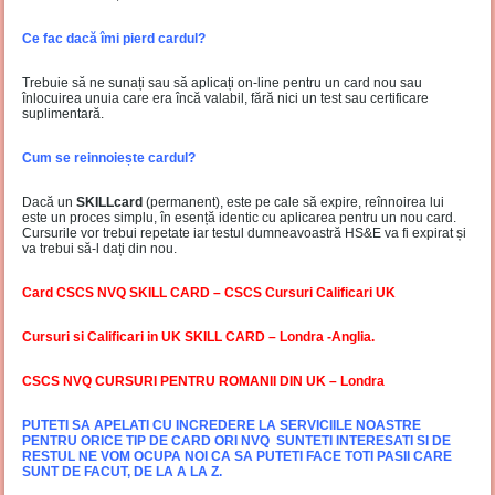
Ce fac dacă îmi pierd cardul?
Trebuie să ne sunați sau să aplicați on-line pentru un card nou sau
înlocuirea unuia care era încă valabil, fără nici un test sau certificare
suplimentară.
Cum se reinnoiește cardul?
Dacă un
SKILLcard
(permanent), este pe cale să expire, reînnoirea lui
este un proces simplu, în esență identic cu aplicarea pentru un nou card.
Cursurile vor trebui repetate iar testul dumneavoastră HS&E va fi expirat și
va trebui să-l dați din nou.
Card CSCS NVQ SKILL CARD – CSCS Cursuri Calificari UK
Cursuri si Calificari in UK SKILL CARD – Londra -Anglia.
CSCS NVQ CURSURI PENTRU ROMANII DIN UK – Londra
PUTETI SA APELATI CU INCREDERE LA SERVICIILE NOASTRE
PENTRU ORICE TIP DE CARD ORI NVQ SUNTETI INTERESATI SI DE
RESTUL NE VOM OCUPA NOI CA SA PUTETI FACE TOTI PASII CARE
SUNT DE FACUT, DE LA A LA Z.