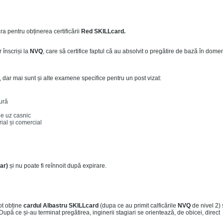
a pentru obținerea certificării
Red SKILLcard.
 înscriși la
NVQ
, care să certifice faptul că au absolvit o pregătire de bază în dome
, dar mai sunt și alte examene specifice pentru un post vizat:
ură
de uz casnic
ial și comercial
ar)
și nu poate fi reînnoit după expirare.
pot obține
cardul Albastru SKILLcard
(dupa ce au primit calficările
NVQ
de nivel 2)
După ce și-au terminat pregătirea, inginerii stagiari se orientează, de obicei, direct