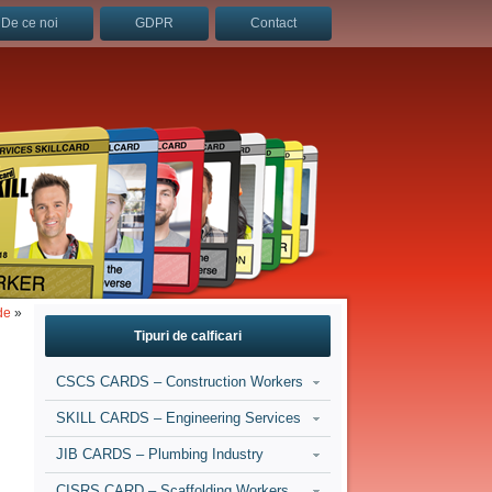
De ce noi
GDPR
Contact
de
»
Tipuri de calficari
CSCS CARDS – Construction Workers
SKILL CARDS – Engineering Services
JIB CARDS – Plumbing Industry
CISRS CARD – Scaffolding Workers