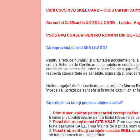
Card CSCS NVQ SKILL CARD – CSCS Cursuri Calific
Cursuri si Calificari in UK SKILL CARD – Londra -Ang
CSCS NVQ CURSURI PENTRU ROMANII DIN UK – L
Ce reprezintă cardul SKILLCARD?
Pentru a reduce numărul și gravitatea accidentelor și a 
creată Schema de Certificare a talentului în construcții.
construcții cu necesități unice și specifice de siguranță
respectă standardele de sănătate, siguranță și pregătir
Noilor angajați din industria de construcții din
Marea Br
începe să lucreze pe șantiere și în multe cazuri, chiar în
Ce trebuie sa faceți pentru a obține cardul?
Primul pas: aplicați pentru cardul corespunzător
.
fi trimis și vă puteți înscrie pentru testul HS&E (a se v
Pasul doi: treceți testul CITB HS&E
.
Promovarea u
toate
cardurile SKILL
, chiar înainte de a putea primi 
Pasul trei: verificați cerințele cardului SKILL pent
să îndeplinească anumite cerințe