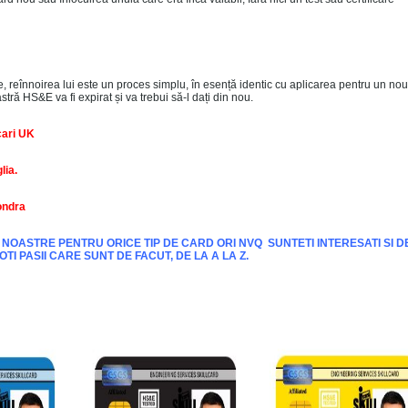
, reînnoirea lui este un proces simplu, în esență identic cu aplicarea pentru un nou
tră HS&E va fi expirat și va trebui să-l dați din nou.
ari UK
lia.
ondra
E NOASTRE PENTRU ORICE TIP DE CARD ORI NVQ SUNTETI INTERESATI SI D
I PASII CARE SUNT DE FACUT, DE LA A LA Z.