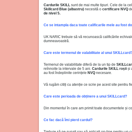
Cardurile SKILL
sunt de mai multe tipuri. Cele de la ce
Skillcard Blue (albastru)
necesită o
certificare NVQ
de
de nivel 5.
Ce se intampla daca toate calificarile mele au fost do
UK NARIC trebuie să vă recunoască calificările echivalent
dumneavoastră.
Care este termenul de valabilitate al unui SKILLcard
Termenul de valabilitate diferă de la un tip de
SKILLca
reînnoite la intervale de 5 ani.
Cardurile SKILL roșii
și 
au fost îndeplinite cerințele
NVQ
necesare.
Vă rugăm citiți cu atenție ce scrie pe acest site pentru fi
Care este perioada de obținere a unui SKILLcard?
Din momentul în care am primit toate documentele și cop
Ce fac dacă îmi pierd cardul?
Trebuie să ne sunați sau să aplicați on-line pentru un ca