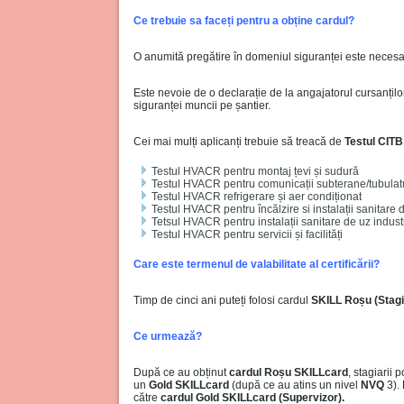
Ce trebuie sa faceți pentru a obține cardul?
O anumită pregătire în domeniul siguranței este necesar
Este nevoie de o declarație de la angajatorul cursanților
siguranței muncii pe șantier.
Cei mai mulți aplicanți trebuie să treacă de
Testul CITB
Testul HVACR pentru montaj țevi și sudură
Testul HVACR pentru comunicații subterane/tubulat
Testul HVACR refrigerare și aer condiționat
Testul HVACR pentru încălzire si instalații sanitare 
Tetsul HVACR pentru instalații sanitare de uz industr
Testul HVACR pentru servicii și facilități
Care este termenul de valabilitate al certificării?
Timp de cinci ani puteți folosi cardul
SKILL Roșu (Stagi
Ce urmează?
După ce au obținut
cardul Roșu SKILLcard
, stagiarii 
un
Gold SKILLcard
(după ce au atins un nivel
NVQ
3). 
către
cardul Gold SKILLcard (Supervizor).