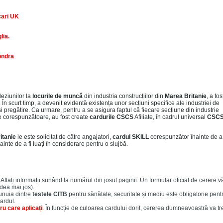
ari UK
lia.
ondra
leziunilor la
locurile de muncă
din industria construcțiilor din
Marea Britanie
, a fos
 În scurt timp, a devenit evidentă existența unor secțiuni specifice ale industriei de
 și pregătire. Ca urmare, pentru a se asigura faptul că fiecare secțiune din industrie
e corespunzătoare, au fost create
cardurile CSCS
Afiliate, în cadrul universal
CSCS
itanie
le este solicitat de către angajatori,
cardul SKILL
corespunzător înainte de a
ainte de a fi luați în considerare pentru o slujbă.
Aflați informații sunând la numărul din josul paginii. Un formular oficial de cerere v
edea mai jos).
nuia dintre
testele CITB
pentru sănătate, securitate și mediu este obligatorie pent
cardul.
ru care aplicați
.
În funcție de culoarea cardului dorit, cererea dumneavoastră va tr