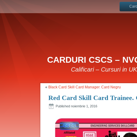
Card
CARDURI CSCS – NVQ
Calificari – Cursuri in U
«
Black Card Skill Card Manager. Card Negru
Red Card Skill Card Trainee.
Published
noiembrie 1, 2016