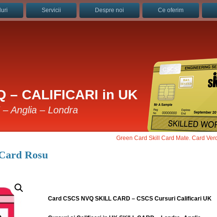
uri
Servicii
Despre noi
Ce oferim
 – CALIFICARI in UK
K – Anglia – Londra
Green Card Skill Card Mate. Card Ver
 Card Rosu
Card CSCS NVQ SKILL CARD – CSCS Cursuri Calificari UK