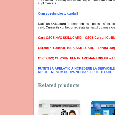
suplimentară.
Cum se reinnoiește cardul?
Dacă un
SKILLcard
(permanent), este pe cale să expire
card.
Cursurile
vor trebui repetate iar testul dumneavoas
Card CSCS NVQ SKILL CARD – CSCS Cursuri Calific
Cursuri si Calificari in UK SKILL CARD – Londra -Ang
CSCS NVQ CURSURI PENTRU ROMANII DIN UK – L
PUTETI SA APELATI CU INCREDERE LA SERVICIIL
RESTUL NE VOM OCUPA NOI CA SA PUTETI FACE TOT
Related products