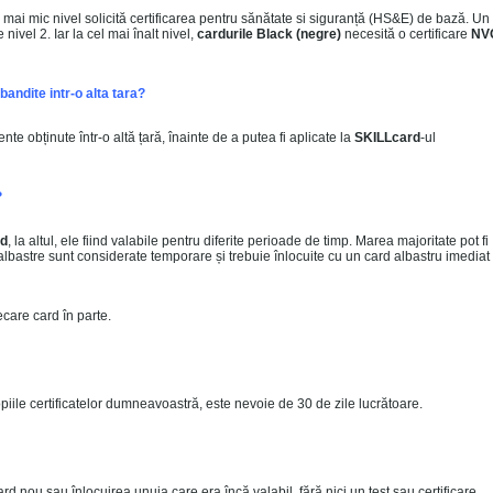
l mai mic nivel solicită certificarea pentru sănătate si siguranță (HS&E) de bază. Un
 nivel 2. Iar la cel mai înalt nivel,
cardurile Black (negre)
necesită o certificare
NV
bandite intr-o alta tara?
e obținute într-o altă țară, înainte de a putea fi aplicate la
SKILLcard
-ul
?
rd
, la altul, ele fiind valabile pentru diferite perioade de timp. Marea majoritate pot fi
albastre sunt considerate temporare și trebuie înlocuite cu un card albastru imediat
ecare card în parte.
iile certificatelor dumneavoastră, este nevoie de 30 de zile lucrătoare.
rd nou sau înlocuirea unuia care era încă valabil, fără nici un test sau certificare