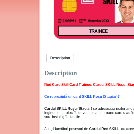
Description
Description
Red Card Skill Card Trainee. Cardul SKILL Roșu- Sta
Ce reprezintă un card SKILL Roșu (Stagiar)?
Cardul SKILL Roșu (Stagiar)
se adresează noilor angaja
ingineri de proiect în devenire sau peroane care s-au înr
sau instalați în funcție.
Acești lucrători posesori de
Cardul Red SKILL
, au acc