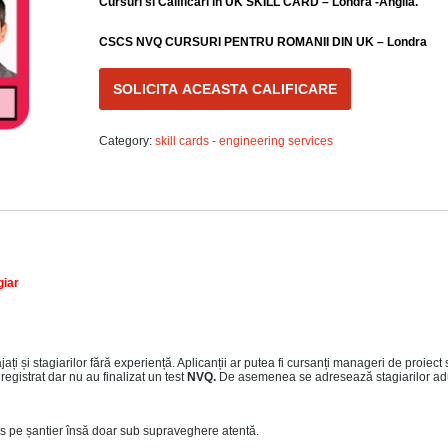
Cursuri si Calificari in UK SKILL CARD – Londra -Anglia.
CSCS NVQ CURSURI PENTRU ROMANII DIN UK – Londra
SOLICITA ACEASTA CALIFICARE
Category:
skill cards - engineering services
giar
ți și stagiarilor fără experiență. Aplicanții ar putea fi cursanți manageri de proiect
egistrat dar nu au finalizat un test
NVQ.
De asemenea se adresează stagiarilor adu
es pe șantier însă doar sub supraveghere atentă.