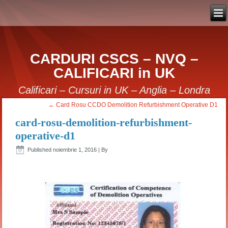
CARDURI CSCS – NVQ –
CALIFICARI in UK
Calificari – Cursuri in UK – Anglia – Londra
←
Card Rosu CCDO Demolition Refurbishment Operative D1
card-rosu-demolition-refurbishment-
operative-d1
Published
noiembrie 1, 2016
|
By