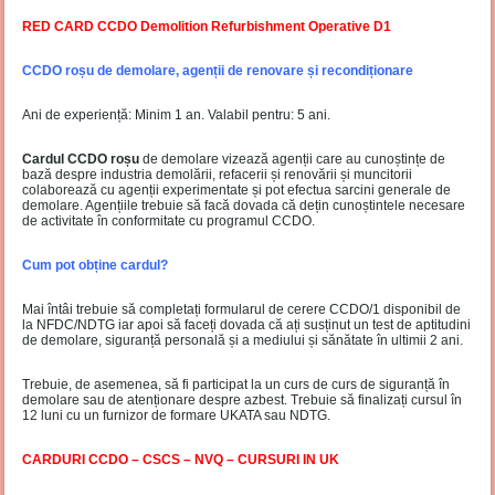
RED CARD CCDO Demolition Refurbishment Operative D1
CCDO roșu de demolare, agenții de renovare și recondiționare
Ani de experiență: Minim 1 an. Valabil pentru: 5 ani.
Cardul CCDO roșu
de demolare vizează agenții care au cunoștințe de
bază despre industria demolării, refacerii și renovării și muncitorii
colaborează cu agenții experimentate și pot efectua sarcini generale de
demolare. Agențiile trebuie să facă dovada că dețin cunoștintele necesare
de activitate în conformitate cu programul CCDO.
Cum pot obține cardul?
Mai întâi trebuie să completați formularul de cerere CCDO/1 disponibil de
la NFDC/NDTG iar apoi să faceți dovada că ați susținut un test de aptitudini
de demolare, siguranță personală și a mediului și sănătate în ultimii 2 ani.
Trebuie, de asemenea, să fi participat la un curs de curs de siguranță în
demolare sau de atenționare despre azbest. Trebuie să finalizați cursul în
12 luni cu un furnizor de formare UKATA sau NDTG.
CARDURI CCDO – CSCS – NVQ – CURSURI IN UK