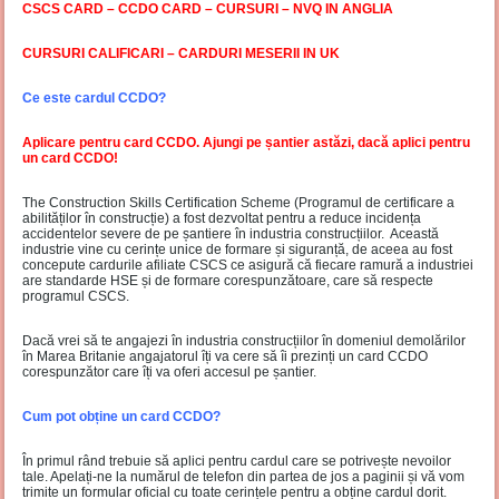
CSCS CARD – CCDO CARD – CURSURI – NVQ IN ANGLIA
CURSURI CALIFICARI – CARDURI MESERII IN UK
Ce este cardul CCDO?
Aplicare pentru card CCDO. Ajungi pe șantier astăzi, dacă aplici pentru
un card CCDO!
The Construction Skills Certification Scheme (Programul de certificare a
abilităților în construcție) a fost dezvoltat pentru a reduce incidența
accidentelor severe de pe șantiere în industria construcțiilor. Această
industrie vine cu cerințe unice de formare și siguranță, de aceea au fost
concepute cardurile afiliate CSCS ce asigură că fiecare ramură a industriei
are standarde HSE și de formare corespunzătoare, care să respecte
programul CSCS.
Dacă vrei să te angajezi în industria construcțiilor în domeniul demolărilor
în Marea Britanie angajatorul îți va cere să îi prezinți un card CCDO
corespunzător care îți va oferi accesul pe șantier.
Cum pot obține un card CCDO?
În primul rând trebuie să aplici pentru cardul care se potrivește nevoilor
tale. Apelați-ne la numărul de telefon din partea de jos a paginii și vă vom
trimite un formular oficial cu toate cerințele pentru a obține cardul dorit.