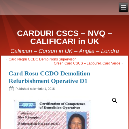
CARDURI CSCS – NVQ –
CALIFICARI in UK
Calificari – Cursuri in UK – Anglia – Londra
«
Card Negru CCDO Demolitions Supervisor
Green Card CSCS – Labourer. Card Verde
»
Card Rosu CCDO Demolition
Refurbishment Operative D1
Published
noiembrie 1, 2016