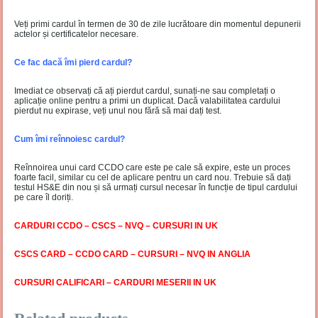
Veți primi cardul în termen de 30 de zile lucrătoare din momentul depunerii
actelor și certificatelor necesare.
Ce fac dacă îmi pierd cardul?
Imediat ce observați că ați pierdut cardul, sunați-ne sau completați o
aplicație online pentru a primi un duplicat. Dacă valabilitatea cardului
pierdut nu expirase, veți unul nou fără să mai dați test.
Cum îmi reînnoiesc cardul?
Reînnoirea unui card CCDO care este pe cale să expire, este un proces
foarte facil, similar cu cel de aplicare pentru un card nou. Trebuie să dați
testul HS&E din nou și să urmați cursul necesar în funcție de tipul cardului
pe care îl doriți.
CARDURI CCDO – CSCS – NVQ – CURSURI IN UK
CSCS CARD – CCDO CARD – CURSURI – NVQ IN ANGLIA
CURSURI CALIFICARI – CARDURI MESERII IN UK