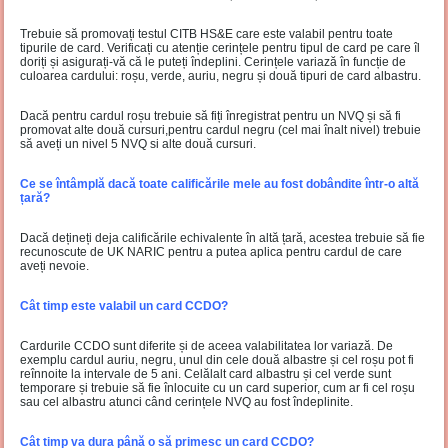
Trebuie să promovați testul CITB HS&E care este valabil pentru toate
tipurile de card. Verificați cu atenție cerințele pentru tipul de card pe care îl
doriți și asigurați-vă că le puteți îndeplini. Cerințele variază în funcție de
culoarea cardului: roșu, verde, auriu, negru și două tipuri de card albastru.
Dacă pentru cardul roșu trebuie să fiți înregistrat pentru un NVQ și să fi
promovat alte două cursuri,pentru cardul negru (cel mai înalt nivel) trebuie
să aveți un nivel 5 NVQ si alte două cursuri.
Ce se întâmplă dacă toate calificările mele au fost dobândite într-o altă
țară?
Dacă dețineți deja calificările echivalente în altă țară, acestea trebuie să fie
recunoscute de UK NARIC pentru a putea aplica pentru cardul de care
aveți nevoie.
Cât timp este valabil un card CCDO?
Cardurile CCDO sunt diferite și de aceea valabilitatea lor variază. De
exemplu cardul auriu, negru, unul din cele două albastre și cel roșu pot fi
reînnoite la intervale de 5 ani. Celălalt card albastru și cel verde sunt
temporare și trebuie să fie înlocuite cu un card superior, cum ar fi cel roșu
sau cel albastru atunci când cerințele NVQ au fost îndeplinite.
Cât timp va dura până o să primesc un card CCDO?