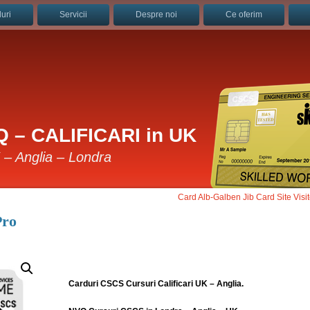
uri
Servicii
Despre noi
Ce oferim
 – CALIFICARI in UK
K – Anglia – Londra
Card Alb-Galben Jib Card Site Visit
Pro
Carduri CSCS Cursuri Calificari UK – Anglia.