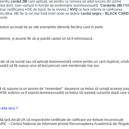
r pentru
cardul JIB
care aplicați, iar pentru ca cererea să aibă succes din prima
ardul dorit, care variază în funcție de preferințele dumneavoastră.
Cardurile JIB
-PM
doar certificarea HSE de bază, fie la nivelul 2
NVQ
ce face referire la calificarea
ru Blue JIB, fie la cel mai înalt nivel unde se deține
cardul negru – BLACK CARD
onale.
duri accesați de pe site exemplele aferente fiecărui card in parte.
leme, și anume fie să-și piardă cardul ori să îl reînnoiască.
ste să ne sunați sau să aplicați dumneavostră online pentru un card duplicat, urm
stră să fiți supuși unui alt test precum cele menționate mai sus.
B
vă supune la un proces de “remember” deoarece va trebui să urmați aceeași paș
ul HSE anterior va fi expirat dumneavoastră va trebui să repetați cursurile după care 
 alta tara ?
 altă țară decât UK că respectivele certificate de calificare vor trebuie recunoscute
C – Centrul Național de Informare privind Recunoașterea Academică din Regat