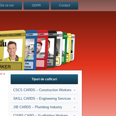
De ce noi
GDPR
Contact
or
»
Tipuri de calficari
CSCS CARDS – Construction Workers
SKILL CARDS – Engineering Services
JIB CARDS – Plumbing Industry
CISRS CARD – Scaffolding Workers