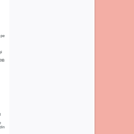
e pe
și
JIB
l
e
din