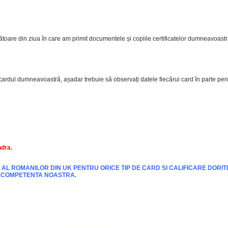
rătoare din ziua în care am primit documentele și copiile certificatelor dumneavoastr
ardul dumneavoastră, așadar trebuie să observați datele fiecărui card în parte pen
ndra
.
AL ROMANILOR DIN UK PENTRU ORICE TIP DE CARD SI CALIFICARE DORITI
DE COMPETENTA NOASTRA.