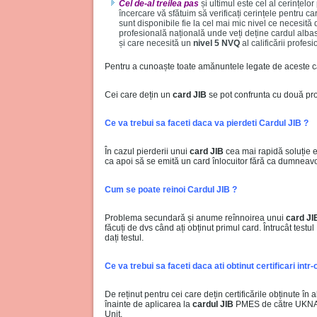
Cel de-al treilea pas
și ultimul este cel al cerințelo
încercare vă sfătuim să verificați cerințele pentru c
sunt disponibile fie la cel mai mic nivel ce necesită 
profesională națională unde veți deține cardul albast
și care necesită un
nivel 5 NVQ
al calificării profesi
Pentru a cunoaște toate amănuntele legate de aceste car
Cei care dețin un
card JIB
se pot confrunta cu două prob
Ce va trebui sa faceti daca va pierdeti Cardul JIB ?
În cazul pierderii unui
card JIB
cea mai rapidă soluție e
ca apoi să se emită un card înlocuitor fără ca dumneavoa
Cum se poate reinoi Cardul JIB ?
Problema secundară și anume reînnoirea unui
card JI
făcuți de dvs când ați obținut primul card. Întrucât test
dați testul.
Ce va trebui sa faceti daca ati obtinut certificari intr-o
De reținut pentru cei care dețin certificările obținute în
înainte de aplicarea la
cardul JIB
PMES de către UKNARI
Unit.