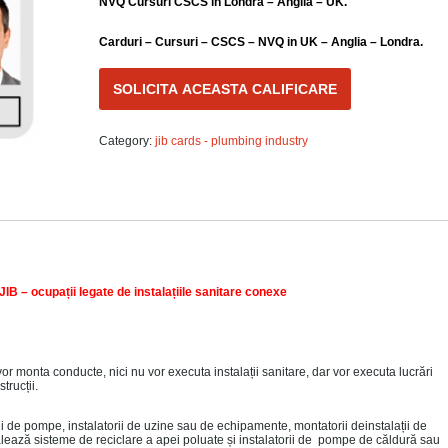
NVQ Cursuri CSCS in Londra – Anglia – UK.
Carduri – Cursuri – CSCS – NVQ in UK – Anglia – Londra
.
SOLICITA ACEASTA CALIFICARE
Category:
jib cards - plumbing industry
– ocupații legate de instalațiile sanitare conexe
or monta conducte, nici nu vor executa instalații sanitare, dar vor executa lucrări
trucții.
i de pompe, instalatorii de uzine sau de echipamente, montatorii deinstalații de
alează sisteme de reciclare a apei poluate și instalatorii de pompe de căldură sau