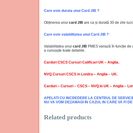
Care este durata unui Card JIB ?
Obținerea unui
card JIB
are ca și durată 30 de zile luc
Care este valabilitatea unui Card JIB ?
Valabilitatea unui
card JIB
PMES variază în funcție de c
a cunoaște toate detaliile.
Carduri CSCS Cursuri Calificari UK – Anglia.
NVQ Cursuri CSCS in Londra – Anglia – UK.
Carduri – Cursuri – CSCS – NVQ in UK – Anglia – Lo
APELATI CU INCREDERE LA CENTRUL DE SERVICII 
NU VA VOM DEZAMAGI IN CAZUL IN CARE VA FI 
Related products