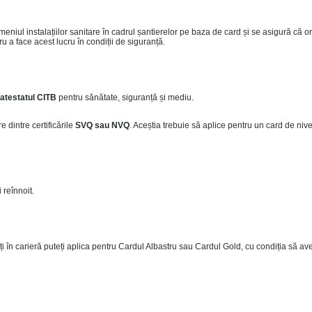
eniul instalațiilor sanitare în cadrul șantierelor pe baza de card și se asigură că o
u a face acest lucru în condiții de siguranță.
atestatul CITB
pentru sănătate, siguranță și mediu.
 dintre certificările
SVQ sau NVQ
. Aceștia trebuie să aplice pentru un card de nive
 reînnoit.
ți în carieră puteți aplica pentru Cardul Albastru sau Cardul Gold, cu condiția să ave