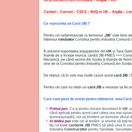
Carduri – Cursuri – CSCS – NVQ in UK – Anglia – Lo
Ce reprezinta un Card JIB ?
Pentru cei nefamiliarizați cu termenul „
JIB
” este bine d
înțelesul
românilor
Consiliul pentru Industria Comună 
În prezent majoritatea angajatorilor din
UK
și Țara Galil
înainte de a începe munca, cardul JIB-PMES >>> Consiliu
Mecanică, pe când vecinii din Scoția și Irlanda de Nord
vine de la Consiliul pentru Industria Comună din Scoția
De reținut, că în cele mai multe cazuri acest
card JIB
/ 
Pentru cei care nu dețin un
card JIB
e necesar sa fie ur
Care sunt pasii de urmat pentru obtinerea unui Card
Primul pas:
Ca și pentru oricare document în
UK
, 
când aplicați pentru acest card calea cea mai ușoară
dumneavoastră, noi vă trimitem un formular oficial d
Al doilea pas
este cel al testării, și anume să dați t
fac ca toate
cardurile JIB
PMES să aibă ceva în comu
Industria
Construcțiilor
pentru Sănătate, Securitate