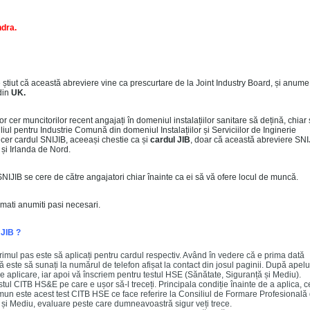
ndra
.
e știut că această abreviere vine ca prescurtare de la Joint Industry Board, și anum
din
UK.
or cer muncitorilor recent angajați în domeniul instalațiilor sanitare să dețină, chiar 
l pentru Industrie Comună din domeniul Instalațiilor și Serviciilor de Inginerie
 cer cardul SNIJIB, aceeași chestie ca și
cardul JIB
, doar că această abreviere SNI
 și Irlanda de Nord.
SNIJIB se cere de către angajatori chiar înainte ca ei să vă ofere locul de muncă.
mati anumiti pasi necesari.
 JIB ?
primul pas este să aplicați pentru cardul respectiv. Având în vedere că e prima dată
 este să sunați la numărul de telefon afișat la contact din josul paginii. După apelu
e aplicare, iar apoi vă înscriem pentru testul HSE (Sănătate, Siguranță și Mediu).
estul CITB HS&E pe care e ușor să-l treceți. Principala condiție înainte de a aplica, c
n este acest test CITB HSE ce face referire la Consiliul de Formare Profesională 
 și Mediu, evaluare peste care dumneavoastră sigur veți trece.