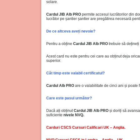
solare.
Cardul JIB Alb PRO
permite accesul lucrătorilor din dom
lucrător pe șantier șantier are pregătirea necesară pentr
De ce altceva aveți nevoie?
Pentru a obține
Cardul JIB Alb PRO
trebuie să dețineți
Acest card nu este pentru cei care au obținut deja oricare
superior.
Cât timp este valabil certificatul?
Cardul Alb PRO
are o valabilitate de cinci ani și poate fi
Care este pasul următor?
Dacă ați obținut
Cardul JIB Alb PRO
și doriți să avansa
suficiente
nivele NVQ.
Carduri CSCS Cursuri Calificari UK – Anglia.
NVQ Cursuri CSCS in Londra – Anglia – UK.