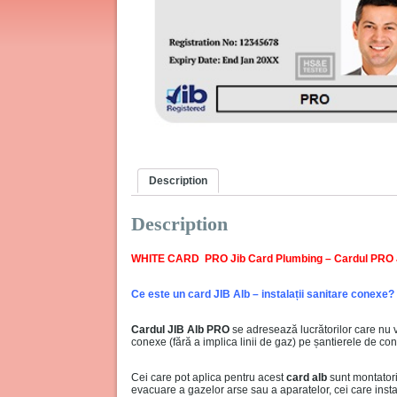
Description
Description
WHITE CARD PRO Jib Card Plumbing – Cardul PRO JIB 
Ce este un card JIB Alb – instalații sanitare conexe?
Cardul JIB Alb PRO
se adresează lucrătorilor care nu v
conexe (fără a implica linii de gaz) pe șantierele de cons
Cei care pot aplica pentru acest
card alb
sunt montatori
evacuare a gazelor arse sau a aparatelor, cei care inst