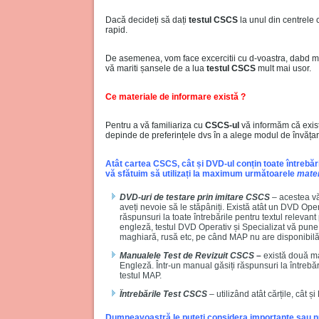
Dacă decideți să dați
testul CSCS
la unul din centrele 
rapid.
De asemenea, vom face excercitii cu d-voastra, dabd mai
vă mariti șansele de a lua
testul CSCS
mult mai usor.
Ce materiale de informare există ?
Pentru a vă familiariza cu
CSCS-ul
vă informăm că exis
depinde de preferințele dvs în a alege modul de învățare
Atât cartea CSCS, cât și DVD-ul conțin toate întrebăr
vă sfătuim să utilizați la maximum următoarele
mater
DVD-uri de testare prin imitare CSCS
– acestea vă 
aveți nevoie să le stăpâniți. Există atât un DVD Oper
răspunsuri la toate întrebările pentru textul relevant
engleză, testul DVD Operativ și Specializat vă pune
maghiară, rusă etc, pe când MAP nu are disponibilă 
Manualele Test de Revizuit CSCS
–
există două ma
Engleză. Într-un manual găsiți răspunsuri la întrebări
testul MAP.
Întrebările Test CSCS
– utilizând atât cărțile, cât ș
Dumneavoastră le puteți considera importante sau nu