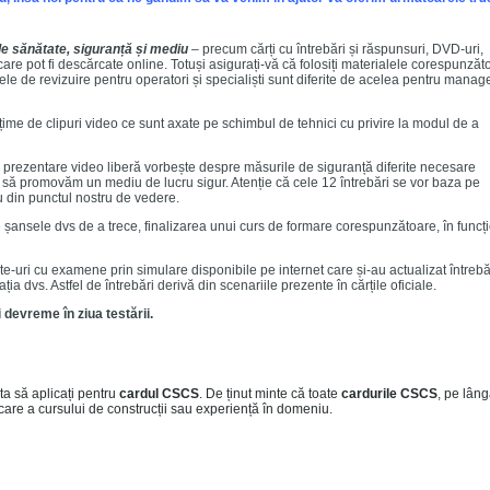
 de sănătate, siguranță și mediu
– precum cărți cu întrebări și răspunsuri, DVD-uri,
 care pot fi descărcate online. Totuși asigurați-vă că folosiți materialele corespunzăt
ele de revizuire pentru operatori și specialiști sunt diferite de acelea pentru manage
țime de clipuri video ce sunt axate pe schimbul de tehnici cu privire la modul de a
prezentare video liberă vorbește despre măsurile de siguranță diferite necesare
um să promovăm un mediu de lucru sigur. Atenție că cele 12 întrebări se vor baza pe
u din punctul nostru de vedere.
e șansele dvs de a trece, finalizarea unui curs de formare corespunzătoare, în funcț
te-uri cu examene prin simulare disponibile pe internet care și-au actualizat întrebă
ia dvs. Astfel de întrebări derivă din scenariile prezente în cărțile oficiale.
 devreme în ziua testării.
ta să aplicați pentru
cardul CSCS
. De ținut minte că toate
cardurile CSCS
, pe lân
ficare a cursului de construcții sau experiență în domeniu.