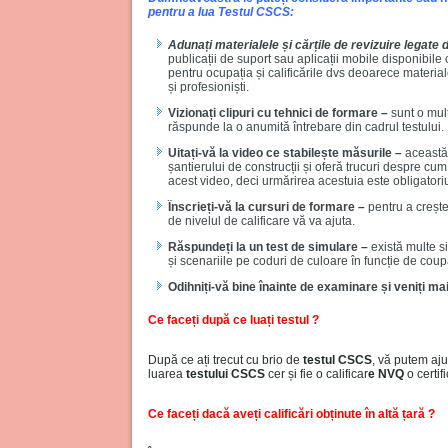
pentru a lua Testul CSCS:
Adunați materialele și cărțile de revizuire legate
publicații de suport sau aplicații mobile disponibile
pentru ocupația și calificările dvs deoarece material
și profesioniști.
Vizionați clipuri cu tehnici de formare –
sunt o mul
răspunde la o anumită întrebare din cadrul testului.
Uitați-vă la video ce stabilește măsurile –
această 
șantierului de construcții și oferă trucuri despre c
acest video, deci urmărirea acestuia este obligatori
Înscrieți-vă la cursuri de formare –
pentru a creșt
de nivelul de calificare vă va ajuta.
Răspundeți la un test de simulare –
există multe si
și scenariile pe coduri de culoare în funcție de coupaț
Odihniți-vă bine înainte de examinare și veniți mai
Ce faceți după ce luați testul ?
După ce ați trecut cu brio de
testul CSCS
, vă putem aju
luarea
testului CSCS
cer și fie o calificar
e NVQ
o certi
Ce faceți dacă aveți calificări obținute în altă țară ?