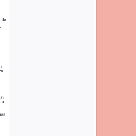
r de
i:
la
ca
ați
tru
ipul