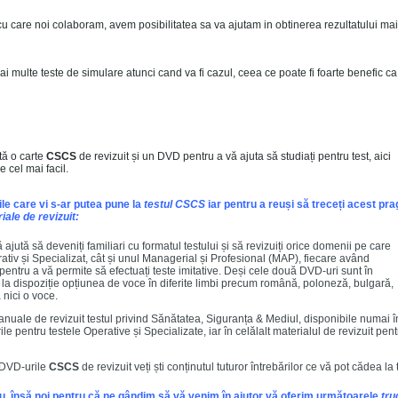
cu care noi colaboram, avem posibilitatea sa va ajutam in obtinerea rezultatului mai
 multe teste de simulare atunci cand va fi cazul, ceea ce poate fi foarte benefic ca
tă o carte
CSCS
de revizuit și un DVD pentru a vă ajuta să studiați pentru test, aici
 cel mai facil.
ile care vi s-ar putea pune la
testul CSCS
iar pentru a reuși să treceți acest pra
iale de revizuit:
ajută să deveniți familiari cu formatul testului și să revizuiți orice domenii pe care
ativ și Specializat, cât și unul Managerial și Profesional (MAP), fiecare având
 pentru a vă permite să efectuați teste imitative. Deși cele două DVD-uri sunt în
 la dispoziție opțiunea de voce în diferite limbi precum română, poloneză, bulgară,
nici o voce.
nuale de revizuit testul privind Sănătatea, Siguranța & Mediul, disponibile numai î
le pentru testele Operative și Specializate, iar în celălalt materialul de revizuit pent
i DVD-urile
CSCS
de revizuit veți ști conținutul tuturor întrebărilor ce vă pot cădea la 
, însă noi pentru că ne gândim să vă venim în ajutor vă oferim următoarele
t
ru