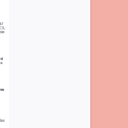
 47
SCS,
ste
rd
ea
nie
găsi