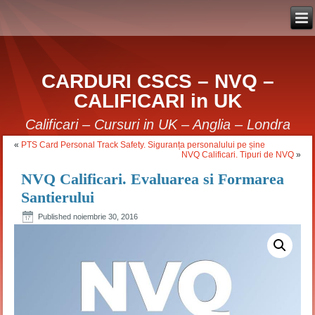
CARDURI CSCS – NVQ –
CALIFICARI in UK
Calificari – Cursuri in UK – Anglia – Londra
«
PTS Card Personal Track Safety. Siguranța personalului pe șine
NVQ Calificari. Tipuri de NVQ
»
NVQ Calificari. Evaluarea si Formarea
Santierului
Published
noiembrie 30, 2016