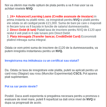
Noi va oferim mai multe optiuni de plata pentru a va fi mai usor sa va
achitari nivelele
NVQ:
24+ Advanced Learning Loans (Credite avansate de invatare)
in
prima instanta nu platiti nimic, va inregistrati pentru
NVQ
si platiti pentru
ele odata ce ati castigat peste £21,000. Suma de bani pe care o inapoiati
in fiecare luna va fi bazata in functie de salariul dumneavoastra.
Direct Debit (6 luni)
Platati taxa de inscriere pentru NVQ de £120 apoi
restul il veti plati in 6 rate lunare prin Direct Debit.
Plata intreagala (Transfer bancar, Credit/Debit Card)
Economisiti
platind intreaga suma integral.
Odata ce vom primi suma de inscriere de £120 de la dumneavoastra, va
putem inregistra instantaneu pentru un
NVQ.
Inregistrarea ma intituleaza cu un certificat sau statut?
Da. Odata ce taxa de inregistrare este platita, puteti sa aplicati pentru un
card rosu (Stagiar) sau rosu (Muncitor Experimentat)
CSCS.
Pot aparea
plati suplimentare.
Pot sa sar peste nivele?
Posibil. Daca aveti experienta si pregatirea necesara pentru a promova o
evaluare de nivel mare, puteti fi repartizat sa dati orice nivel de
NVQ
si
dupa sa progresati de acolo.