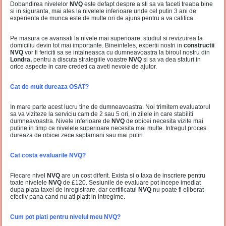
Dobandirea nivelelor
NVQ
este defapt despre a sti sa va faceti treaba bine
si in siguranta, mai ales la nivelele inferioare unde cel putin 3 ani de
experienta de munca este de multe ori de ajuns pentru a va califica.
Pe masura ce avansati la nivele mai superioare, studiul si revizuirea la
domiciliu devin tot mai importante. Bineinteles, expertii nostri in
constructii
NVQ
vor fi fericiti sa se intalneasca cu dumneavoastra la biroul nostru din
Londra,
pentru a discuta strategiile voastre
NVQ
si sa va dea sfaturi in
orice aspecte in care credeti ca aveti nevoie de ajutor.
Cat de mult dureaza OSAT?
In mare parte acest lucru tine de dumneavoastra. Noi trimitem evaluatorul
sa va viziteze la serviciu cam de 2 sau 5 ori, in zilele in care stabiliti
dumneavoastra. Nivele inferioare de
NVQ
de obicei necesita vizite mai
putine in timp ce nivelele superioare necesita mai multe. Intregul proces
dureaza de obicei zece saptamani sau mai putin.
Cat costa evaluarile NVQ?
Fiecare nivel
NVQ
are un cost diferit. Exista si o taxa de inscriere pentru
toate nivelele
NVQ
de £120. Sesiunile de evaluare pot incepe imediat
dupa plata taxei de inregistrare, dar certificatul
NVQ
nu poate fi eliberat
efectiv pana cand nu ati platit in intregime.
Cum pot plati pentru nivelul meu NVQ?