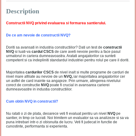
Description
Constructii NVQ privind evaluarea si formarea santierului.
De ce am nevoie de constructii NVQ?
Doriti sa avansati in industria constructiilor? Dati un test de
constructii
NVQ
si luati-va
cardul CSCS
de care aveti nevoie pentru a face pasul
urmatorul in cariera dumneavoastra. Aratati angajatorilor ca sunteti
competent si ca indepliniti standardul industriei pentru rolul pe care il doriti.
Majoritatea
cardurilor CSCS
de nivel inalt si multe programe de carduri de
nivel mare afiliate au nevoie de un
NVQ,
iar majoritatea angajatorilor cer
un astfel de card inainte sa angajeze. Prin urmare, atingerea nivelului
corect de constructie
NVQ
poate fi crucial in avansarea carierei
dumneavoastre in industia constructiilor.
Cum obtin NVQ in constructii?
Nu ratati o zi de plata, deoarece veti fi evaluat pentru un nivel
NVQ
pe
santier, in timp ce lucrati. Noi trimitem un evaluator sa va analizeze si sa va
puna intrebari intr-o zi obisnuita de lucru. Veti fi judecat in functie de
cunostinte, performanta si experienta.