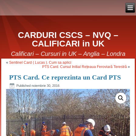
CARDURI CSCS – NVQ –
CALIFICARI in UK
Calificari – Cursuri in UK – Anglia – Londra
«
Sentinel Card ( Lucas ). Cum sa aplici
PTS Card. Cursul Initial Rețeaua Feroviară Terestră
»
PTS Card. Ce reprezinta un Card PTS
Published
noiembrie 30, 2016