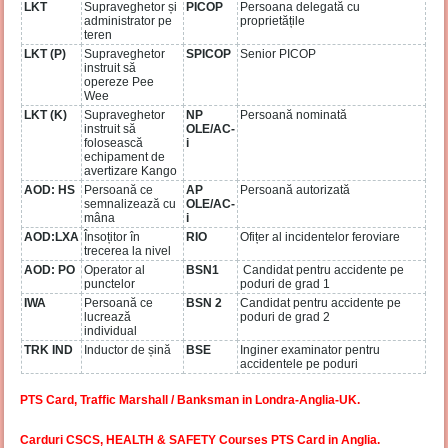
LKT
Supraveghetor și
PICOP
Persoana delegată cu
administrator pe
proprietățile
teren
LKT (P)
Supraveghetor
SPICOP
Senior PICOP
instruit să
opereze Pee
Wee
LKT (K)
Supraveghetor
NP
Persoană nominată
instruit să
OLE/AC-
folosească
i
echipament de
avertizare Kango
AOD: HS
Persoană ce
AP
Persoană autorizată
semnalizează cu
OLE/AC-
mâna
i
AOD:LXA
Însoțitor în
RIO
Ofițer al incidentelor feroviare
trecerea la nivel
AOD: PO
Operator al
BSN1
Candidat pentru accidente pe
punctelor
poduri de grad 1
IWA
Persoană ce
BSN 2
Candidat pentru accidente pe
lucrează
poduri de grad 2
individual
TRK IND
Inductor de șină
BSE
Inginer examinator pentru
accidentele pe poduri
PTS Card, Traffic Marshall / Banksman in Londra-Anglia-UK.
Carduri CSCS, HEALTH & SAFETY Courses PTS Card in Anglia.