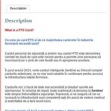
Description
Description
What is a PTS Card?
Ce este un card PTS
și de ce majoritatea carierelor în industria
feroviară necesită unul?
Cardul personal de siguranță a șinelor sau cardul PTD este denumirea
cerinței de bază de care este nevoie pentru a permite unei persoane să
muncească pe o șină de cale ferată sau în apropierea acesteia.
În jurul anului 2014, noile carduri inteligente Sentinel au înlocuit complet
cardurile anterioare, ce nu mai sunt valabile în continuare pentru accesul
la infrastructura rețelei feroviare.
Cardurile noi, o bază de date mai accesibilă și drepturi sporite ale
sponsorului în schema de reguli, toate subliniază că trecerea la
Sentinel
este despre îmbunatățirea siguranței. Împreună, ei se asigură că cei ce
lucrează la infrastructură sunt competenți apți din punct de vedere medical
și autoritatea de a face acest lucru.