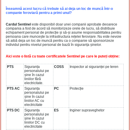
Înseamnă acest lucru că trebuie să ai deja un loc de muncă într-o
companie feroviară pentru a primi unul?
Cardul Sentinel
este disponibil doar unei companii aprobate deoarece
compania a fost de acord să monitorizeze orele de lucru, să distribuie
echipament personal de protecție și să-și asume responsabilitatea pentru
persoana care muncește la infrastructura rețelei feroviare. Nu este nevoie
să aibă deja un loc de muncă pentru ca o companie să sponsorizeze
individul pentru nivelul personal de bază în siguranța șinelor.
Aici este o listă cu toate certificatele Sentinel pe care le puteți obține:
PTS
Siguranța
COSS
Inspector al siguranței pe teren
personalului pe
șine în cazul
liniilor fără
electricitate.
PTS AC
Siguranța
PC
Protecție
personalului pe
șine în cazul
liniilor AC cu
electricitate
PTS DC
Siguranța
ES
Inginer supraveghetor
personalului pe
șine în cazul
liniilor DC cu
electricitate