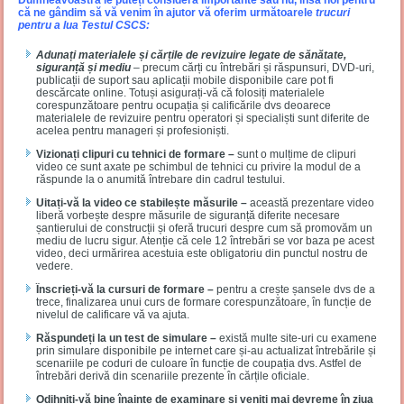
că ne gândim să vă venim în ajutor vă oferim următoarele
t
rucuri
pentru a lua Testul CSCS:
Adunați materialele și cărțile de revizuire legate de sănătate,
siguranță și mediu
– precum cărți cu întrebări și răspunsuri, DVD-uri,
publicații de suport sau aplicații mobile disponibile care pot fi
descărcate online. Totuși asigurați-vă că folosiți materialele
corespunzătoare pentru ocupația și calificările dvs deoarece
materialele de revizuire pentru operatori și specialiști sunt diferite de
acelea pentru manageri și profesioniști.
Vizionați clipuri cu tehnici de formare –
sunt o mulțime de clipuri
video ce sunt axate pe schimbul de tehnici cu privire la modul de a
răspunde la o anumită întrebare din cadrul testului.
Uitați-vă la video ce stabilește măsurile –
această prezentare video
liberă vorbește despre măsurile de siguranță diferite necesare
șantierului de construcții și oferă trucuri despre cum să promovăm un
mediu de lucru sigur. Atenție că cele 12 întrebări se vor baza pe acest
video, deci urmărirea acestuia este obligatoriu din punctul nostru de
vedere.
Înscrieți-vă la cursuri de formare –
pentru a crește șansele dvs de a
trece, finalizarea unui curs de formare corespunzătoare, în funcție de
nivelul de calificare vă va ajuta.
Răspundeți la un test de simulare –
există multe site-uri cu examene
prin simulare disponibile pe internet care și-au actualizat întrebările și
scenariile pe coduri de culoare în funcție de coupația dvs. Astfel de
întrebări derivă din scenariile prezente în cărțile oficiale.
Odihniți-vă bine înainte de examinare și veniți mai devreme în ziua