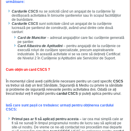
următoare:
Cardurile CSCS
nu se solicită
când un angajat de la curățenie își
desfășoară activitatea în birourile șantierelor sau în scopul facilităților
de bunăstare.
Cardurile CSCS
sunt solicitate
când un angajat de la curățenie
lucrează pe șantierul de construcții, având unul dintre cele două
carduri:
Card de Muncitor
– adresat angajaților care fac curățenie generală
pe șantier.
Card Albastru de Aptitudini
– pentru angajații de la curățenie ce
execută roluri de curățare specializate, precum aspiratoarele
industriale. În această activitate vi se va cere să dețineți Certificat
de Nivelul 2 în Curățenie și Aptitudini ale Serviciilor de Suport.
Cum obțin un card CSCS ?
În momentul când aveți calificările necesare pentru un card specific
CSCS
va trebui să dați un test Sănătate, Siguranță & Mediu cu privire la sănătate
și probleme de siguranță relevante pentru activitatea dvs. Odată ce ați
trecut testul veți fi eligibil pentru
cardul CSCS
și puteți aplica pentru unul.
Iată care sunt pașii ce trebuiesc urmați pentru obținerea cardului
CSCS:
Primul pas ar fi să aplicați pentru acesta –
iar cea mai simplă cale ar
fi să ne sunați în timpul programului nostru de lucru sau să aplicați pe
site-ul nostru. De vreme ce ne-ați contactat noi procedăm mai departe