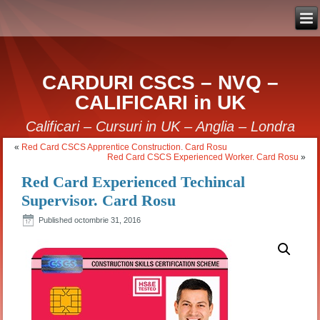
CARDURI CSCS – NVQ –
CALIFICARI in UK
Calificari – Cursuri in UK – Anglia – Londra
«
Red Card CSCS Apprentice Construction. Card Rosu
Red Card CSCS Experienced Worker. Card Rosu
»
Red Card Experienced Techincal
Supervisor. Card Rosu
Published
octombrie 31, 2016