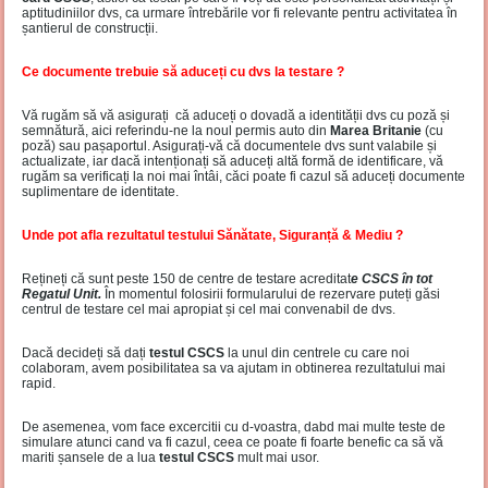
aptitudiniilor dvs, ca urmare întrebările vor fi relevante pentru activitatea în
șantierul de construcții.
Ce documente trebuie să aduceți cu dvs la testare ?
Vă rugăm să vă asigurați că aduceți o dovadă a identității dvs cu poză și
semnătură, aici referindu-ne la noul permis auto din
Marea Britanie
(cu
poză) sau pașaportul. Asigurați-vă că documentele dvs sunt valabile și
actualizate, iar dacă intenționați să aduceți altă formă de identificare, vă
rugăm sa verificați la noi mai întâi, căci poate fi cazul să aduceți documente
suplimentare de identitate.
Unde pot afla rezultatul testului Sănătate, Siguranță & Mediu ?
Rețineți că sunt peste 150 de centre de testare acreditat
e CSCS în tot
Regatul Unit.
În momentul folosirii formularului de rezervare puteți găsi
centrul de testare cel mai apropiat și cel mai convenabil de dvs.
Dacă decideți să dați
testul CSCS
la unul din centrele cu care noi
colaboram, avem posibilitatea sa va ajutam in obtinerea rezultatului mai
rapid.
De asemenea, vom face excercitii cu d-voastra, dabd mai multe teste de
simulare atunci cand va fi cazul, ceea ce poate fi foarte benefic ca să vă
mariti șansele de a lua
testul CSCS
mult mai usor.