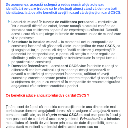
De asemenea, această schemă a redus numărul de acte sau
identificări pe care trebuie să le efectuați atunci când vă demonstrați
identitatea. Iată ce alte beneficii aveți în cazul că dețineți un card CSCS:
Locuri de muncă în funcție de calificarea persoanei –
cardurile vin
într-o nuanță diferită de culori, fiecare nuanță a cardului contând de
formarea sau calificarea separată de experiența lucrătorului. Datorită
acestui card vă puteți alege la firmele de renume un loc de muncă care
vi se potrivește.
Securitate la locul de muncă –
la momentul actual companiile de
construcții încearcă să găsească zilnic un dețintător de
card CSCS
, ca
și angajat al lor, nu pentru că deține înaltă calificare și experiență în
domeniul lor de specialitate, ci pentru că aceștia cunosc regulile de
sănătate și măsurile de siguranță ce trebuiesc luate în timpul lucrului
pe șantierul de construcții.
Dovezi de îndemânare
– acest
card CSCS
vine în diferite culori și se
eliberează conform calibrului și experienței dvs și acționează ca
dovadă a calificării și competenței în domeniu, arătând că aveți
cunoștințe corecte necesare pentru lucrarea respectivă și astfel ajutând
la obținerea de joburi cu expertiză în companiile de renume asigurând
angajatorul că a selectat candidatul perfect.
Ce beneficii aduce angajatorului dvs cardul CSCS ?
Ținând cont de faptul că industria construcțiilor este una dintre cele mai
periculoase domenii angajatorii doresc să se asigure că angajează numai
persoane calificate, astfel că
prin cardul CSCS
nu mai este permis falsul și
non-posesorii de carduri să acceseze șantierul.
Prin schemă
s-a introdus
modalitatea eficientă de verificare prin baza de date disponibilă, pentru a
vedea dacă muncitorii șantierului dețin cardul corect sau nu.