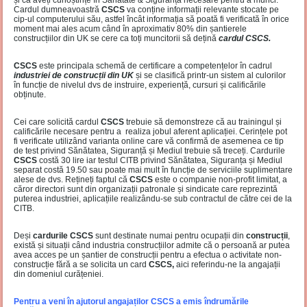
Cardul dumneavoastră
CSCS
va conține informații relevante stocate pe
cip-ul computerului său, astfel încât informația să poată fi verificată în orice
moment mai ales acum când în aproximativ 80% din șantierele
construcțiilor din UK se cere ca toți muncitorii să dețină
cardul CSCS.
CSCS
este principala schemă de certificare a competențelor în cadrul
industriei de construcții din UK
și se clasifică printr-un sistem al culorilor
în funcție de nivelul dvs de instruire, experiență, cursuri și calificările
obținute.
Cei care solicită cardul
CSCS
trebuie să demonstreze că au trainingul și
calificările necesare pentru a realiza jobul aferent aplicației. Cerințele pot
fi verificate utilizând varianta online care vă confirmă de asemenea ce tip
de test privind Sănătatea, Siguranță și Mediul trebuie să treceți. Cardurile
CSCS
costă 30 lire iar testul CITB privind Sănătatea, Siguranța și Mediul
separat costă 19.50 sau poate mai mult în funcție de serviciile suplimentare
alese de dvs. Rețineți faptul că
CSCS
este o companie non-profit limitat, a
căror directori sunt din organizații patronale și sindicate care reprezintă
puterea industriei, aplicațiile realizându-se sub contractul de către cei de la
CITB.
Deși
cardurile CSCS
sunt destinate numai pentru ocupații din
construcții
,
există și situații când industria construcțiilor admite că o persoană ar putea
avea acces pe un șantier de construcții pentru a efectua o activitate non-
construcție fără a se solicita un card
CSCS,
aici referindu-ne la angajații
din domeniul curățeniei.
Pentru a veni în ajutorul angajaților CSCS a emis îndrumările