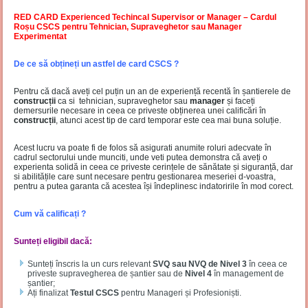
RED CARD Experienced Techincal Supervisor or Manager – Cardul
Roșu CSCS pentru Tehnician, Supraveghetor sau Manager
Experimentat
De ce să obțineți un astfel de card CSCS ?
Pentru că dacă aveți cel puțin un an de experiență recentă în șantierele de
construcții
ca si tehnician, supraveghetor sau
manager
și faceți
demersurile necesare in ceea ce priveste obținerea unei calificări în
construcții
, atunci acest tip de card temporar este cea mai buna soluție.
Acest lucru va poate fi de folos să asigurati anumite roluri adecvate în
cadrul sectorului unde munciti, unde veti putea demonstra că aveți o
experienta solidă in ceea ce priveste cerințele de sănătate și siguranță, dar
si abilitățile care sunt necesare pentru gestionarea meseriei d-voastra,
pentru a putea garanta că acestea își îndeplinesc indatoririle în mod corect.
Cum vă calificați ?
Sunteți eligibil dacă:
Sunteți înscris la un curs relevant
SVQ sau NVQ de Nivel 3
în ceea ce
priveste supravegherea de șantier sau de
Nivel 4
în management de
șantier;
Ați finalizat
Testul CSCS
pentru Manageri și Profesioniști.