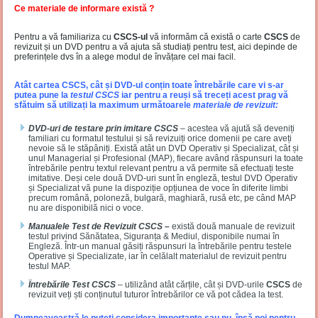
Ce materiale de informare există ?
Pentru a vă familiariza cu
CSCS-ul
vă informăm că există o carte
CSCS
de
revizuit și un DVD pentru a vă ajuta să studiați pentru test, aici depinde de
preferințele dvs în a alege modul de învățare cel mai facil.
Atât cartea CSCS, cât și DVD-ul conțin toate întrebările care vi s-ar
putea pune la
testul CSCS
iar pentru a reuși să treceți acest prag vă
sfătuim să utilizați la maximum următoarele
materiale de revizuit:
DVD-uri de testare prin imitare CSCS
– acestea vă ajută să deveniți
familiari cu formatul testului și să revizuiți orice domenii pe care aveți
nevoie să le stăpâniți. Există atât un DVD Operativ și Specializat, cât și
unul Managerial și Profesional (MAP), fiecare având răspunsuri la toate
întrebările pentru textul relevant pentru a vă permite să efectuați teste
imitative. Deși cele două DVD-uri sunt în engleză, testul DVD Operativ
și Specializat vă pune la dispoziție opțiunea de voce în diferite limbi
precum română, poloneză, bulgară, maghiară, rusă etc, pe când MAP
nu are disponibilă nici o voce.
Manualele Test de Revizuit CSCS
–
există două manuale de revizuit
testul privind Sănătatea, Siguranța & Mediul, disponibile numai în
Engleză. Într-un manual găsiți răspunsuri la întrebările pentru testele
Operative și Specializate, iar în celălalt materialul de revizuit pentru
testul MAP.
Întrebările Test CSCS
– utilizând atât cărțile, cât și DVD-urile
CSCS
de
revizuit veți ști conținutul tuturor întrebărilor ce vă pot cădea la test.
Dumneavoastră le puteți considera importante sau nu, însă noi pentru