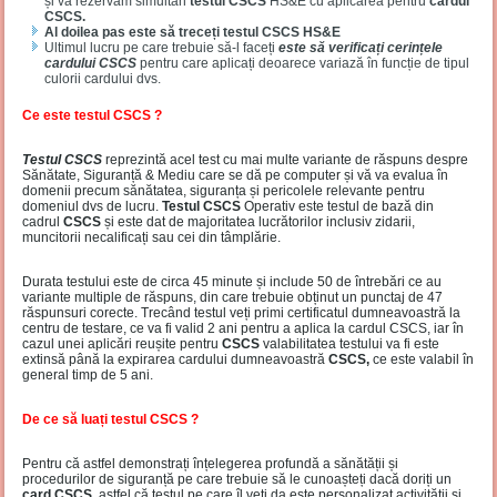
și vă rezervăm simultan
testul CSCS
HS&E cu aplicarea pentru
cardul
CSCS.
Al doilea pas este să treceți testul CSCS HS&E
Ultimul lucru pe care trebuie să-l faceți
este să verificați cerințele
cardului CSCS
pentru care aplicați deoarece variază în funcție de tipul
culorii cardului dvs.
Ce este testul CSCS ?
Testul CSCS
reprezintă acel test cu mai multe variante de răspuns despre
Sănătate, Siguranță & Mediu care se dă pe computer și vă va evalua în
domenii precum sănătatea, siguranța și pericolele relevante pentru
domeniul dvs de lucru.
Testul CSCS
Operativ este testul de bază din
cadrul
CSCS
și este dat de majoritatea lucrătorilor inclusiv zidarii,
muncitorii necalificați sau cei din tâmplărie.
Durata testului este de circa 45 minute și include 50 de întrebări ce au
variante multiple de răspuns, din care trebuie obținut un punctaj de 47
răspunsuri corecte. Trecând testul veți primi certificatul dumneavoastră la
centru de testare, ce va fi valid 2 ani pentru a aplica la cardul CSCS, iar în
cazul unei aplicări reușite pentru
CSCS
valabilitatea testului va fi este
extinsă până la expirarea cardului dumneavoastră
CSCS,
ce este valabil în
general timp de 5 ani.
De ce să luați testul CSCS ?
Pentru că astfel demonstrați înțelegerea profundă a sănătății și
procedurilor de siguranță pe care trebuie să le cunoașteți dacă doriți un
card CSCS
, astfel că testul pe care îl veți da este personalizat activității și