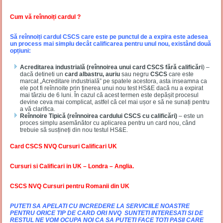
Cum vă reînnoiți cardul ?
Să reînnoiți cardul CSCS care este pe punctul de a expira este adesea
un process mai simplu decât calificarea pentru unul nou, existând două
opțiuni:
Acreditarea industrială (reînnoirea unui card CSCS fără calificări
) –
dacă detineti un
card albastru, auriu
sau negru
CSCS
care este
marcat „Acreditare industrială” pe spatele acestora, asta inseamna ca
ele pot fi reînnoite prin ținerea unui nou test HS&E dacă nu a expirat
mai târziu de 6 luni. În cazul că acest termen este depășit procesul
devine ceva mai complicat, astfel că cel mai ușor e să ne sunați pentru
a vă clarifica.
Reînnoire Tipică (reînnoirea cardului CSCS cu calificări)
– este un
proces simplu asemănător cu aplicarea pentru un card nou, când
trebuie să susțineți din nou testul HS&E.
Card CSCS NVQ Cursuri Calificari UK
Cursuri si Calificari in UK – Londra – Anglia.
CSCS NVQ Cursuri pentru Romanii din UK
PUTETI SA APELATI CU INCREDERE LA SERVICIILE NOASTRE
PENTRU ORICE TIP DE CARD ORI NVQ SUNTETI INTERESATI SI DE
RESTUL NE VOM OCUPA NOI CA SA PUTETI FACE TOTI PASII CARE