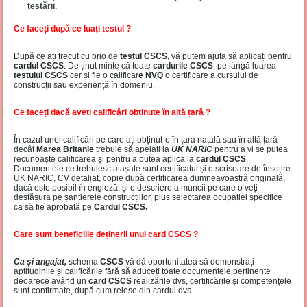
testării.
Ce faceți după ce luați testul ?
După ce ați trecut cu brio de
testul CSCS
, vă putem ajuta să aplicați pentru
cardul CSCS
. De ținut minte că toate
cardurile CSCS
, pe lângă luarea
testului CSCS
cer și fie o calificar
e NVQ
o certificare a cursului de
construcții sau experiență în domeniu.
Ce faceți dacă aveți calificări obținute în altă țară ?
În cazul unei calificări pe care ați obținut-o în țara natală sau în altă țară
decât
Marea Britanie
trebuie să apelați la
UK NARIC
pentru a vi se putea
recunoaște calificarea și pentru a putea aplica la
cardul CSCS
.
Documentele ce trebuiesc atașate sunt certificatul și o scrisoare de însoțire
UK NARIC, CV detaliat, copie după certificarea dumneavoastră originală,
dacă este posibil în engleză, și o descriere a muncii pe care o veți
desfășura pe șantierele construcțiilor, plus selectarea ocupației specifice
ca să fie aprobată pe
Cardul CSCS.
Care sunt beneficiile deținerii unui card CSCS ?
Ca și angajat,
schema
CSCS
vă dă oportunitatea să demonstrați
aptitudinile și calificările fără să aduceți toate documentele pertinente
deoarece având un
card CSCS
realizările dvs, certificările și competențele
sunt confirmate, după cum reiese din cardul dvs.