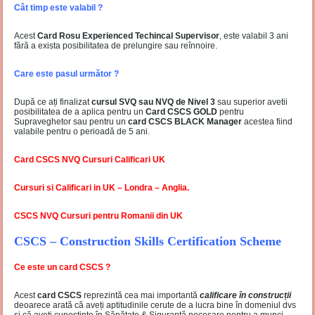
Cât timp este valabil ?
Acest
Card Rosu Experienced Techincal Supervisor
, este valabil 3 ani
fără a exista posibilitatea de prelungire sau reînnoire.
Care este pasul următor ?
După ce ați finalizat
cursul SVQ sau NVQ de Nivel 3
sau superior avetii
posibilitatea de a aplica pentru un
Card CSCS GOLD
pentru
Supraveghetor sau pentru un
card CSCS BLACK Manager
acestea fiind
valabile pentru o perioadă de 5 ani.
Card CSCS NVQ Cursuri Calificari UK
Cursuri si Calificari in UK – Londra – Anglia.
CSCS NVQ Cursuri pentru Romanii din UK
CSCS – Construction Skills Certification Scheme
Ce este un card CSCS ?
Acest
card CSCS
reprezintă cea mai importantă
calificare în construcții
deoarece arată că aveți aptitudinile cerute de a lucra bine în domeniul dvs
și că aveți cunoștințe în Sănătate & Siguranță necesare pentru a munci.