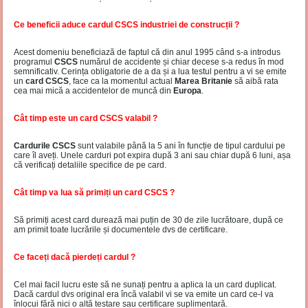
Ce beneficii aduce cardul CSCS industriei de construcții ?
Acest domeniu beneficiază de faptul că din anul 1995 când s-a introdus
programul
CSCS
numărul de accidente și chiar decese s-a redus în mod
semnificativ. Cerința obligatorie de a da și a lua testul pentru a vi se emite
un
card CSCS
, face ca la momentul actual
Marea Britanie
să aibă rata
cea mai mică a accidentelor de muncă din
Europa
.
Cât timp este un card CSCS valabil ?
Cardurile CSCS
sunt valabile până la 5 ani în funcție de tipul cardului pe
care îl aveți. Unele carduri pot expira după 3 ani sau chiar după 6 luni, așa
că verificați detaliile specifice de pe card.
Cât timp va lua să primiți un card CSCS ?
Să primiți acest card durează mai puțin de 30 de zile lucrătoare, după ce
am primit toate lucrările și documentele dvs de certificare.
Ce faceți dacă pierdeți cardul ?
Cel mai facil lucru este să ne sunați pentru a aplica la un card duplicat.
Dacă cardul dvs original era încă valabil vi se va emite un card ce-l va
înlocui fără nici o altă testare sau certificare suplimentară.