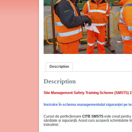
Description
Description
Site Management Safety Training Scheme (SMSTS) 2
Instruire
în schema managementului siguranței pe ter
Cursul de perfecționare
CITB SMSTS
este creat pentru
sănătate și siguranță. Acest curs acoperă schimbările în
industriei.