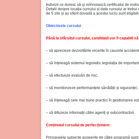
Indivizii ce doresc să-și reînnoiască certificatul de instr
Detalii despre locația cursului și data cursului ar treb
de 5 zile și au oferit dovadă a acestui lucru sunt eligibi
Obiectivele cursului
Până la sfârșitul cursului, candidații vor fi capabili să
– să aprecieze dezvoltările recente în cauzele accidentelo
– să înțeleagă sistemul legislativ, legislația de importan
– să efectueze evaluări de risc;
– să monitorizeze performanțele sănătății și siguranței;
– să înțeleagă cele mai bune practici în gestionarea sub
– să difuzeze informații către agenți și subcontractori.
Conținutul cursului de perfecționare:
Principalele subiecte acoperite de către programă sunt: