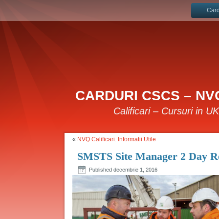
Card
CARDURI CSCS – NVQ
Calificari – Cursuri in U
«
NVQ Calificari. Informatii Utile
SMSTS Site Manager 2 Day Re
Published
decembrie 1, 2016