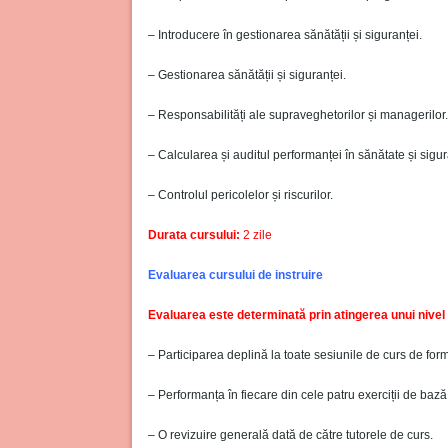
– Introducere în gestionarea sănătății și siguranței.
– Gestionarea sănătății și siguranței.
– Responsabilități ale supraveghetorilor și managerilor.
– Calcularea și auditul performanței în sănătate și sigur
– Controlul pericolelor și riscurilor.
Durata cursului:
2 zile
Evaluarea cursului de instruire
Evaluarea este determinată prin atingerea unui nivel m
– Participarea deplină la toate sesiunile de curs de fo
– Performanța în fiecare din cele patru exerciții de bază
– O revizuire generală dată de către tutorele de curs.