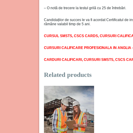
– O notă de trecere la testul grilă cu 25 de întrebări.
Candidaților de succes le va fi acordat Certificatul de in
rămâne valabil timp de 5 ani.
CURSUL SMSTS, CSCS CARDS, CURSURI CALIFIC
CURSURI CALIFICARE PROFESIONALA IN ANGLIA 
CARDURI CALIFICARI, CURSURI SMSTS, CSCS CA
Related products