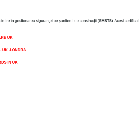
struire în gestionarea siguranței pe șantierul de construcții (
SMSTS
). Acest certifica
ARE UK
– UK -LONDRA
RDS IN UK