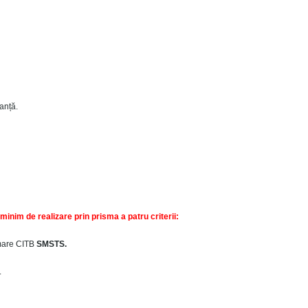
anță.
inim de realizare prin prisma a patru criterii:
rmare CITB
SMSTS.
.