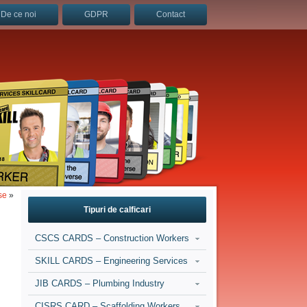
De ce noi
GDPR
Contact
se
»
Tipuri de calficari
CSCS CARDS – Construction Workers
SKILL CARDS – Engineering Services
JIB CARDS – Plumbing Industry
CISRS CARD – Scaffolding Workers