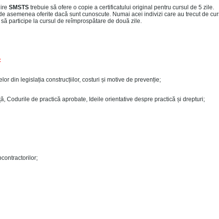
uire
SMSTS
trebuie să ofere o copie a certificatului original pentru cursul de 5 zile.
ui de asemenea oferite dacă sunt cunoscute. Numai acei indivizi care au trecut de cur
li să participe la cursul de reîmprospătare de două zile.
:
r din legislația construcțiilor, costuri și motive de prevenție;
ță, Codurile de practică aprobate, Ideile orientative despre practică și drepturi;
contractorilor;