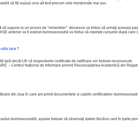
stră să fiți supuși unui alt test precum cele menționate mai sus.
B
vă supune la un proces de “remember” deoarece va trebui să urmați aceeași paș
ul HSE anterior va fi expirat dumneavoastră va trebui să repetați cursurile după care 
 alta tara ?
 altă țară decât UK că respectivele certificate de calificare vor trebuie recunoscute
C – Centrul Național de Informare privind Recunoașterea Academică din Regat
rătoare din ziua în care am primit documentele și copiile certificatelor dumneavoastr
ardul dumneavoastră, așadar trebuie să observați datele fiecărui card în parte pen