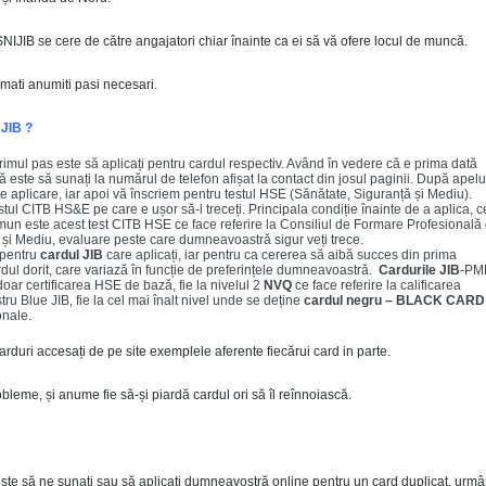
SNIJIB se cere de către angajatori chiar înainte ca ei să vă ofere locul de muncă.
mati anumiti pasi necesari.
 JIB ?
primul pas este să aplicați pentru cardul respectiv. Având în vedere că e prima dată
 este să sunați la numărul de telefon afișat la contact din josul paginii. După apelu
e aplicare, iar apoi vă înscriem pentru testul HSE (Sănătate, Siguranță și Mediu).
estul CITB HS&E pe care e ușor să-l treceți. Principala condiție înainte de a aplica, c
n este acest test CITB HSE ce face referire la Consiliul de Formare Profesională 
 și Mediu, evaluare peste care dumneavoastră sigur veți trece.
r pentru
cardul JIB
care aplicați, iar pentru ca cererea să aibă succes din prima
ardul dorit, care variază în funcție de preferințele dumneavoastră.
Cardurile JIB
-PM
doar certificarea HSE de bază, fie la nivelul 2
NVQ
ce face referire la calificarea
ru Blue JIB, fie la cel mai înalt nivel unde se deține
cardul negru – BLACK CARD
onale.
duri accesați de pe site exemplele aferente fiecărui card in parte.
leme, și anume fie să-și piardă cardul ori să îl reînnoiască.
ste să ne sunați sau să aplicați dumneavostră online pentru un card duplicat, urm