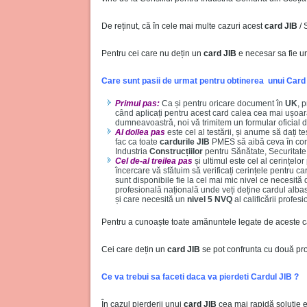
De reținut, că în cele mai multe cazuri acest
card JIB
/ 
Pentru cei care nu dețin un
card JIB
e necesar sa fie ur
Care sunt pasii de urmat pentru obtinerea unui Card
Primul pas:
Ca și pentru oricare document în
UK
, 
când aplicați pentru acest card calea cea mai ușoară
dumneavoastră, noi vă trimitem un formular oficial d
Al doilea pas
este cel al testării, și anume să dați t
fac ca toate
cardurile JIB
PMES să aibă ceva în comu
Industria
Construcțiilor
pentru Sănătate, Securitate
Cel de-al treilea pas
și ultimul este cel al cerințelo
încercare vă sfătuim să verificați cerințele pentru c
sunt disponibile fie la cel mai mic nivel ce necesită 
profesională națională unde veți deține cardul albast
și care necesită un
nivel 5 NVQ
al calificării profesi
Pentru a cunoaște toate amănuntele legate de aceste car
Cei care dețin un
card JIB
se pot confrunta cu două prob
Ce va trebui sa faceti daca va pierdeti Cardul JIB ?
În cazul pierderii unui
card JIB
cea mai rapidă soluție e