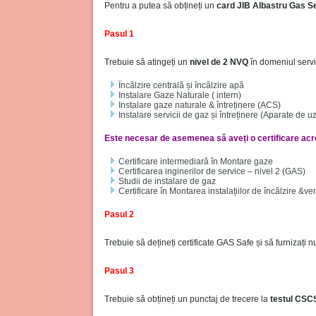
Pentru a putea să obțineți un
card JIB Albastru Gas Se
Pasul 1
Trebuie să atingeți un
nivel de 2 NVQ
în domeniul servic
Încălzire centrală și încâlzire apă
Instalare Gaze Naturale ( intern)
Instalare gaze naturale & întreținere (ACS)
Instalare servicii de gaz și întreținere (Aparate de u
Este necesar de asemenea să aveți o certificare acre
Certificare intermediară în Montare gaze
Certificarea inginerilor de service – nivel 2 (GAS)
Studii de instalare de gaz
Certificare în Montarea instalațiilor de încălzire &ven
Pasul 2
Trebuie să dețineți certificate GAS Safe și să furnizați n
Pasul 3
Trebuie să obțineți un punctaj de trecere la
testul CSC