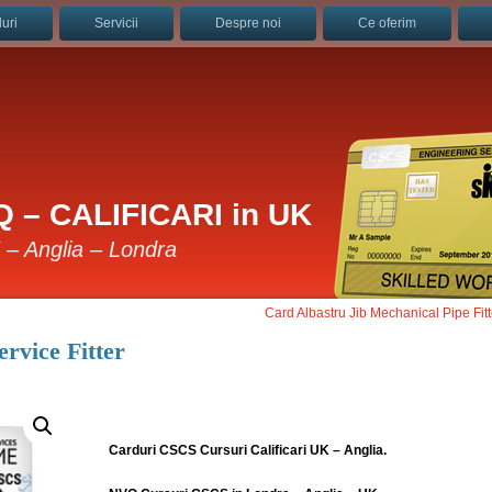
uri
Servicii
Despre noi
Ce oferim
 – CALIFICARI in UK
K – Anglia – Londra
Card Albastru Jib Mechanical Pipe Fitt
rvice Fitter
Carduri CSCS Cursuri Calificari UK – Anglia.