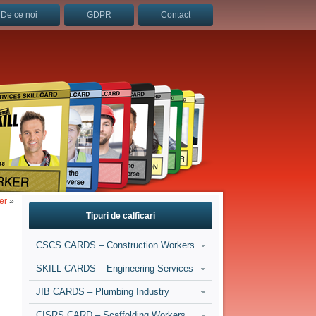
De ce noi
GDPR
Contact
er
»
Tipuri de calficari
CSCS CARDS – Construction Workers
SKILL CARDS – Engineering Services
JIB CARDS – Plumbing Industry
CISRS CARD – Scaffolding Workers