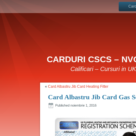
Card
CARDURI CSCS – NVQ
Calificari – Cursuri in U
«
Card Albastru Jib Card Heating Fitter
Card Albastru Jib Card Gas Se
Published
noiembrie 1, 2016