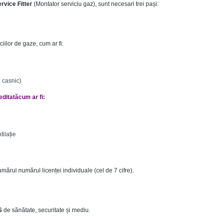
rvice Fitter
(Montator serviciu gaz), sunt necesari trei pași:
iilor de gaze, cum ar fi:
z casnic)
ditatăcum ar fi:
tilație
umărul numărul licenței individuale (cel de 7 cifre).
S
de sănătate, securitate și mediu.