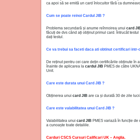
ca apoi să se emită un card înlocuitor fără ca dumneavoa
Cum se poate reinoi Cardul JIB ?
Problema secundară și anume reînnoirea unui
card JI
făcuți de dvs când ați obținut primul card. Întrucât test
dați testul.
Ce va trebui sa faceti daca ati obtinut certificari intr-o
De reținut pentru cei care dețin certificările obținute în
înainte de aplicarea la
cardul JIB
PMES de către UKNARI
Unit.
Care este durata unui Card JIB ?
Obținerea unui
card JIB
are ca și durată 30 de zile luc
Care este valabilitatea unui Card JIB ?
Valabilitatea unui
card JIB
PMES variază în funcție de c
a cunoaște toate detaliile.
Carduri CSCS Cursuri Calificari UK – Anglia.