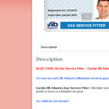
Description
Description
BLUE CARD Jib Gas Service Fitter – Cardul JIB Alba
Ce este un card JIB Albastru (Montator serviciu gaz)
Cardul JIB Albastru Gas Service Fitter
( Montator serv
pentru a lucra ca instalatori de gaze.
Ce calificări am nevoie?