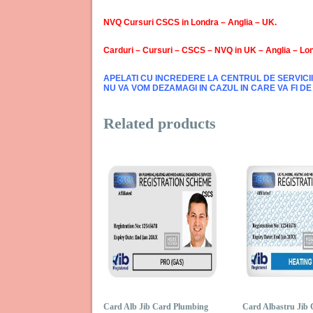
NVQ Cursuri CSCS in Londra – Anglia – UK.
Carduri – Cursuri – CSCS – NVQ in UK – Anglia – Lo
APELATI CU INCREDERE LA CENTRUL DE SERVICII 
NU VA VOM DEZAMAGI IN CAZUL IN CARE VA FI 
Related products
Card Alb Jib Card Plumbing
Card Albastru Jib 