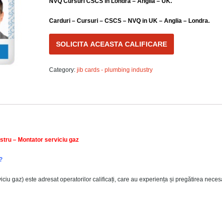
NVQ Cursuri CSCS in Londra – Anglia – UK.
Carduri – Cursuri – CSCS – NVQ in UK – Anglia – Londra
.
SOLICITA ACEASTA CALIFICARE
Category:
jib cards - plumbing industry
stru – Montator serviciu gaz
?
iciu gaz) este adresat operatorilor calificați, care au experiența și pregătirea nece