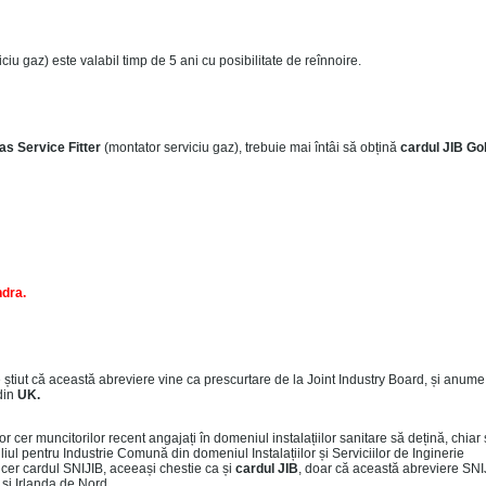
ciu gaz) este valabil timp de 5 ani cu posibilitate de reînnoire.
as Service Fitter
(montator serviciu gaz), trebuie mai întâi să obțină
cardul JIB Go
ndra
.
e știut că această abreviere vine ca prescurtare de la Joint Industry Board, și anum
din
UK.
or cer muncitorilor recent angajați în domeniul instalațiilor sanitare să dețină, chiar 
l pentru Industrie Comună din domeniul Instalațiilor și Serviciilor de Inginerie
 cer cardul SNIJIB, aceeași chestie ca și
cardul JIB
, doar că această abreviere SNI
 și Irlanda de Nord.