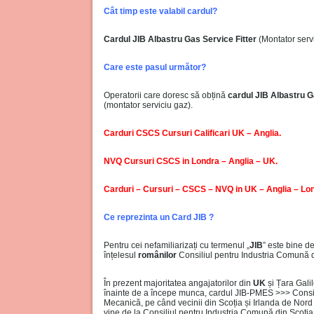
Cât timp este valabil cardul?
Cardul JIB Albastru
Gas Service Fitter
(Montator servi
Care este pasul următor?
Operatorii care doresc să obțină
cardul JIB Albastru
G
(montator serviciu gaz).
Carduri CSCS Cursuri Calificari UK – Anglia.
NVQ Cursuri CSCS in Londra – Anglia – UK.
Carduri – Cursuri – CSCS – NVQ in UK – Anglia – Lo
Ce reprezinta un Card JIB ?
Pentru cei nefamiliarizați cu termenul „
JIB
” este bine d
înțelesul
românilor
Consiliul pentru Industria Comună 
În prezent majoritatea angajatorilor din
UK
și Țara Galil
înainte de a începe munca, cardul JIB-PMES >>> Consiliu
Mecanică, pe când vecinii din Scoția și Irlanda de Nord
vine de la Consiliul pentru Industria Comună din Scoția