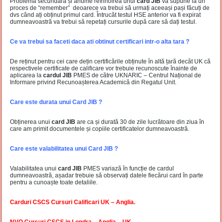
Problema secundară și anume reînnoirea unui
card JIB
vă supune la un
proces de “remember” deoarece va trebui să urmați aceeași pași făcuți de
dvs când ați obținut primul card. Întrucât testul HSE anterior va fi expirat
dumneavoastră va trebui să repetați cursurile după care să dați testul.
Ce va trebui sa faceti daca ati obtinut certificari intr-o alta tara ?
De reținut pentru cei care dețin certificările obținute în altă țară decât UK că
respectivele certificate de calificare vor trebuie recunoscute înainte de
aplicarea la
cardul JIB
PMES de către UKNARIC – Centrul Național de
Informare privind Recunoașterea Academică din Regatul Unit.
Care este durata unui Card JIB ?
Obținerea unui
card JIB
are ca și durată 30 de zile lucrătoare din ziua în
care am primit documentele și copiile certificatelor dumneavoastră.
Care este valabilitatea unui Card JIB ?
Valabilitatea unui
card JIB
PMES variază în funcție de cardul
dumneavoastră, așadar trebuie să observați datele fiecărui card în parte
pentru a cunoaște toate detaliile.
Carduri CSCS Cursuri Calificari UK – Anglia.
NVQ Cursuri CSCS in Londra – Anglia – UK.