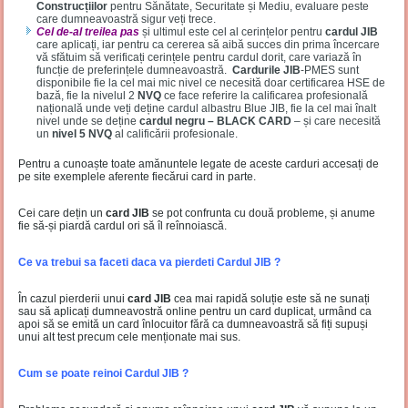
Construcțiilor
pentru Sănătate, Securitate și Mediu, evaluare peste
care dumneavoastră sigur veți trece.
Cel de-al treilea pas
și ultimul este cel al cerințelor pentru
cardul JIB
care aplicați, iar pentru ca cererea să aibă succes din prima încercare
vă sfătuim să verificați cerințele pentru cardul dorit, care variază în
funcție de preferințele dumneavoastră.
Cardurile JIB
-PMES sunt
disponibile fie la cel mai mic nivel ce necesită doar certificarea HSE de
bază, fie la nivelul 2
NVQ
ce face referire la calificarea profesională
națională unde veți deține cardul albastru Blue JIB, fie la cel mai înalt
nivel unde se deține
cardul negru – BLACK CARD
– și care necesită
un
nivel 5 NVQ
al calificării profesionale.
Pentru a cunoaște toate amănuntele legate de aceste carduri accesați de
pe site exemplele aferente fiecărui card in parte.
Cei care dețin un
card JIB
se pot confrunta cu două probleme, și anume
fie să-și piardă cardul ori să îl reînnoiască.
Ce va trebui sa faceti daca va pierdeti Cardul JIB ?
În cazul pierderii unui
card JIB
cea mai rapidă soluție este să ne sunați
sau să aplicați dumneavostră online pentru un card duplicat, urmând ca
apoi să se emită un card înlocuitor fără ca dumneavoastră să fiți supuși
unui alt test precum cele menționate mai sus.
Cum se poate reinoi Cardul JIB ?