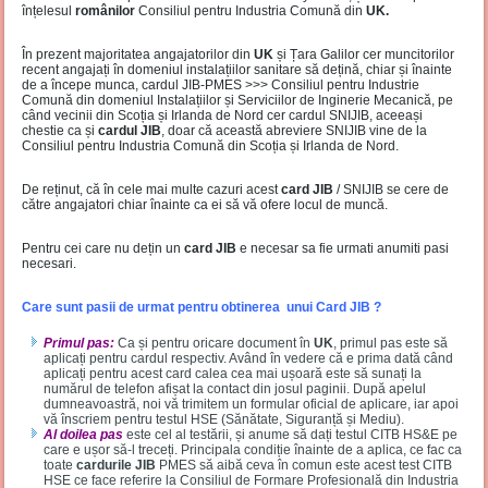
înțelesul
românilor
Consiliul pentru Industria Comună din
UK.
În prezent majoritatea angajatorilor din
UK
și Țara Galilor cer muncitorilor
recent angajați în domeniul instalațiilor sanitare să dețină, chiar și înainte
de a începe munca, cardul JIB-PMES >>> Consiliul pentru Industrie
Comună din domeniul Instalațiilor și Serviciilor de Inginerie Mecanică, pe
când vecinii din Scoția și Irlanda de Nord cer cardul SNIJIB, aceeași
chestie ca și
cardul JIB
, doar că această abreviere SNIJIB vine de la
Consiliul pentru Industria Comună din Scoția și Irlanda de Nord.
De reținut, că în cele mai multe cazuri acest
card JIB
/ SNIJIB se cere de
către angajatori chiar înainte ca ei să vă ofere locul de muncă.
Pentru cei care nu dețin un
card JIB
e necesar sa fie urmati anumiti pasi
necesari.
Care sunt pasii de urmat pentru obtinerea unui Card JIB ?
Primul pas:
Ca și pentru oricare document în
UK
, primul pas este să
aplicați pentru cardul respectiv. Având în vedere că e prima dată când
aplicați pentru acest card calea cea mai ușoară este să sunați la
numărul de telefon afișat la contact din josul paginii. După apelul
dumneavoastră, noi vă trimitem un formular oficial de aplicare, iar apoi
vă înscriem pentru testul HSE (Sănătate, Siguranță și Mediu).
Al doilea pas
este cel al testării, și anume să dați testul CITB HS&E pe
care e ușor să-l treceți. Principala condiție înainte de a aplica, ce fac ca
toate
cardurile JIB
PMES să aibă ceva în comun este acest test CITB
HSE ce face referire la Consiliul de Formare Profesională din Industria