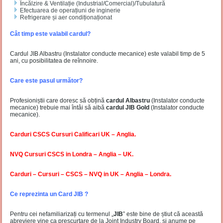
Încălzire & Ventilație (Industrial/Comercial)/Tubulatură
Efectuarea de operațiuni de inginerie
Refrigerare și aer condiționaționat
Cât timp este valabil cardul?
Cardul JIB Albastru (Instalator conducte mecanice) este valabil timp de 5
ani, cu posibilitatea de reînnoire.
Care este pasul următor?
Profesioniștii care doresc să obțină
cardul Albastru
(Instalator conducte
mecanice) trebuie mai întâi să aibă
cardul JIB Gold
(Instalator conducte
mecanice).
Carduri CSCS Cursuri Calificari UK – Anglia.
NVQ Cursuri CSCS in Londra – Anglia – UK.
Carduri – Cursuri – CSCS – NVQ in UK – Anglia – Londra
.
Ce reprezinta un Card JIB ?
Pentru cei nefamiliarizați cu termenul „
JIB
” este bine de știut că această
abreviere vine ca prescurtare de la Joint Industry Board, și anume pe