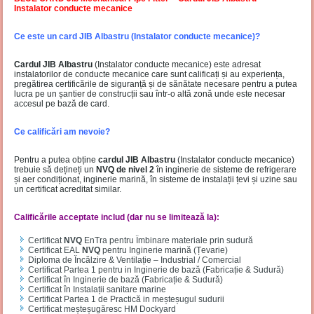
Instalator conducte mecanice
Ce este un card JIB Albastru (Instalator conducte mecanice)?
Cardul JIB Albastru
(Instalator conducte mecanice) este adresat
instalatorilor de conducte mecanice care sunt calificați și au experiența,
pregătirea certificările de siguranță și de sănătate necesare pentru a putea
lucra pe un șantier de construcții sau într-o altă zonă unde este necesar
accesul pe bază de card.
Ce calificări am nevoie?
Pentru a putea obține
cardul JIB Albastru
(Instalator conducte mecanice)
trebuie să dețineți un
NVQ de nivel 2
în inginerie de sisteme de refrigerare
și aer condiționat, inginerie marină, în sisteme de instalații țevi și uzine sau
un certificat acreditat similar.
Calificările acceptate includ (dar nu se limitează la):
Certificat
NVQ
EnTra pentru Îmbinare materiale prin sudură
Certificat EAL
NVQ
pentru Inginerie marină (Țevarie)
Diploma de Încălzire & Ventilație – Industrial / Comercial
Certificat Partea 1 pentru in Inginerie de bază (Fabricație & Sudură)
Certificat în Inginerie de bază (Fabricație & Sudură)
Certificat în Instalații sanitare marine
Certificat Partea 1 de Practică in meșteșugul sudurii
Certificat meșteșugăresc HM Dockyard